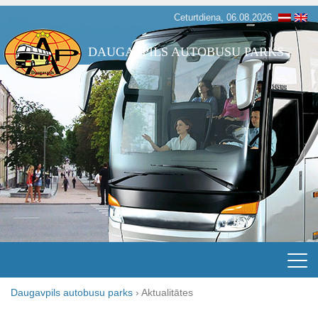
Ceturtdiena, 06.08.2026
DAUGAVPILS AUTOBUSU PARKS
Daugavpils autobusu parks
›
Aktualitātes