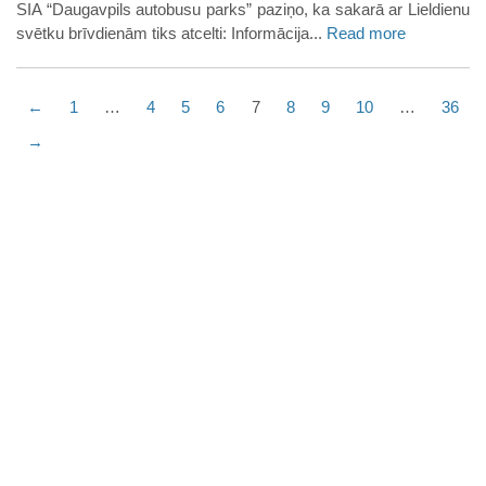
SIA “Daugavpils autobusu parks” paziņo, ka sakarā ar Lieldienu
svētku brīvdienām tiks atcelti: Informācija...
Read more
←
1
…
4
5
6
7
8
9
10
…
36
→