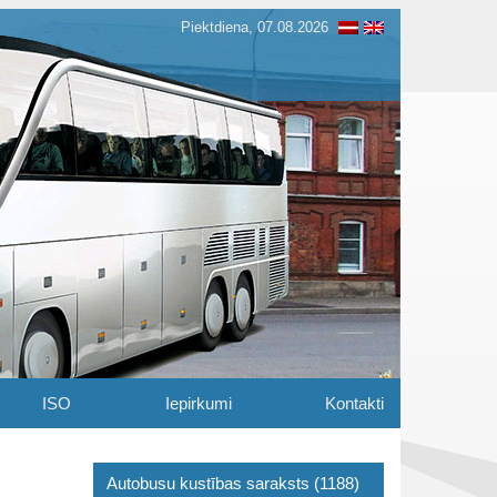
Piektdiena, 07.08.2026
ISO
Iepirkumi
Kontakti
Autobusu kustības saraksts (1188)