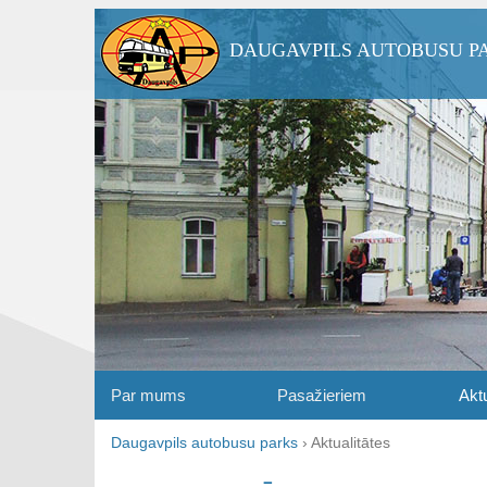
DAUGAVPILS AUTOBUSU P
Par mums
Pasažieriem
Aktu
Daugavpils autobusu parks
›
Aktualitātes