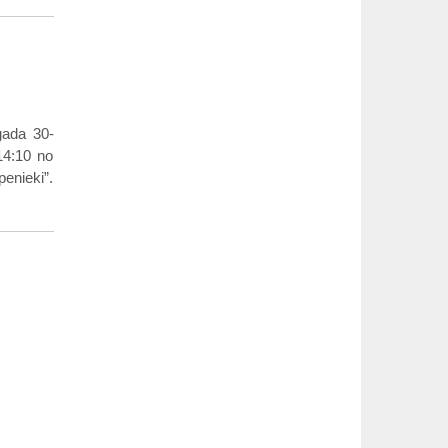
gada 30-
 14:10 no
enieki”.