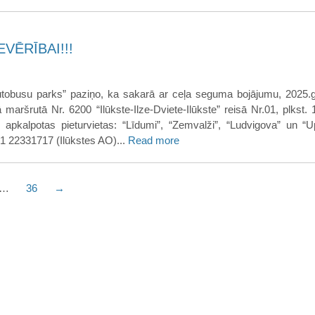
VĒRĪBAI!!!
utobusu parks” paziņo, ka sakarā ar ceļa seguma bojājumu, 2025.
ā maršrutā Nr. 6200 “Ilūkste-Ilze-Dviete-Ilūkste” reisā Nr.01, plkst.
 apkalpotas pieturvietas: “Līdumi”, “Zemvalži”, “Ludvigova” un “Up
371 22331717 (Ilūkstes AO)...
Read more
…
36
→