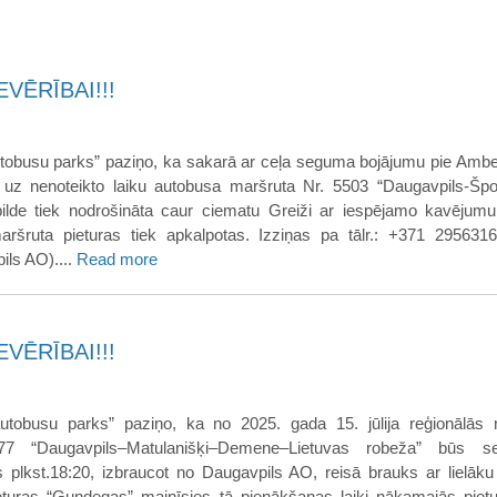
VĒRĪBAI!!!
tobusu parks” paziņo, ka sakarā ar ceļa seguma bojājumu pie Ambe
a uz nenoteikto laiku autobusa maršruta Nr. 5503 “Daugavpils-Špoģ
pilde tiek nodrošināta caur ciematu Greiži ar iespējamo kavējumu
ršruta pieturas tiek apkalpotas. Izziņas pa tālr.: +371 295631
ls AO)....
Read more
VĒRĪBAI!!!
utobusu parks” paziņo, ka no 2025. gada 15. jūlija reģionālās
77 “Daugavpils–Matulanišķi–Demene–Lietuvas robeža” būs se
 plkst.18:20, izbraucot no Daugavpils AO, reisā brauks ar lielāku
eturas “Gundegas” mainīsies tā pienākšanas laiki nākamajās pietu