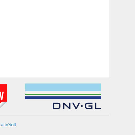
LatInSoft
.