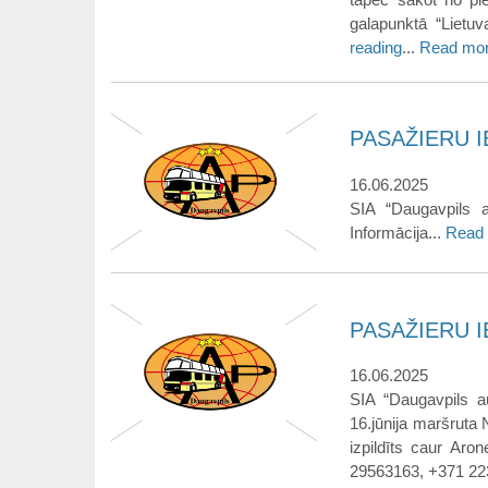
galapunktā “Lietu
reading
...
Read mo
PASAŽIERU IE
16.06.2025
SIA “Daugavpils a
Informācija...
Read
PASAŽIERU IE
16.06.2025
SIA “Daugavpils a
16.jūnija maršruta 
izpildīts caur Aro
29563163, +371 22