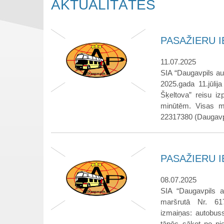
AKTUALITĀTES
PASAŽIERU IE
11.07.2025
SIA “Daugavpils au
2025.gada 11.jūlij
Šķeltova” reisu iz
minūtēm. Visas ma
22317380 (Daugavpi
PASAŽIERU IE
08.07.2025
SIA “Daugavpils a
maršrutā Nr. 61
izmaiņas: autobuss
tāpēc sākot no pi