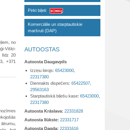
Pirkt biļeti
Komerciālie un starptautiskie
maršruti (DAP)
ļiem, no
i-Višķi-
AUTOOSTAS
 līdz 20
63, +371
Autoosta Daugavpils
Izziņu birojs:
65423000
,
22317380
Diennakts dispečers:
65422507
,
29563163
Starptautiskā biļešu kase:
65423000
,
22317380
 nozīmes
Autoosta Krāslava:
22331828
kojošās
Autoosta Ilūkste:
22331717
 ātrumu,
Autoosta Dagda:
22331616
rās, bet