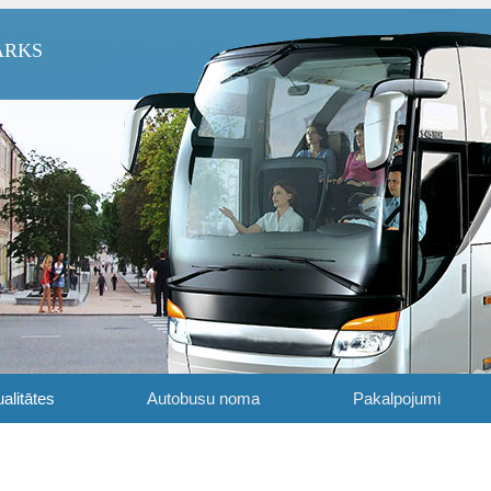
ARKS
alitātes
Autobusu noma
Pakalpojumi