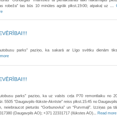
vas robeža” tas būs 10 minūtes agrāk plkst.19:00; atpakaļ uz …
re
VĒRĪBAI!!!
utobusu parks” paziņo, ka sakarā ar Līgo svētku dienām tiks 
 more
VĒRĪBAI!!!
utobusu parks” paziņo, ka uz valsts ceļa P70 remontlaiku no 2
Nr. 5505 “Daugavpils-Ilūkste-Aknīste” reiss plkst.15:45 no Daugavpil
ne, neiebraucot pieturās “Gorbunovka” un “Purvmaļi”. Izziņas pa tāl
317380 (Daugavpils AO); +371 22331717 (Ilūkstes AO)...
Read more