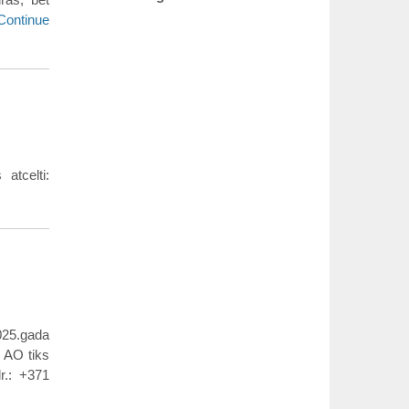
Continue
atcelti:
025.gada
s AO tiks
r.: +371