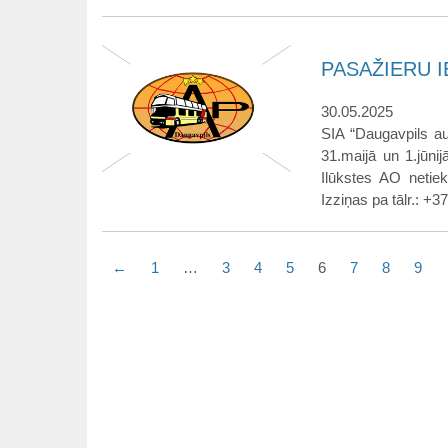
PASAŽIERU IE
30.05.2025
SIA “Daugavpils a
31.maijā un 1.jūnij
Ilūkstes AO netiek
Izziņas pa tālr.: +
←
1
…
3
4
5
6
7
8
9