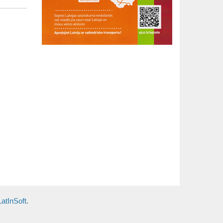
LatInSoft
.