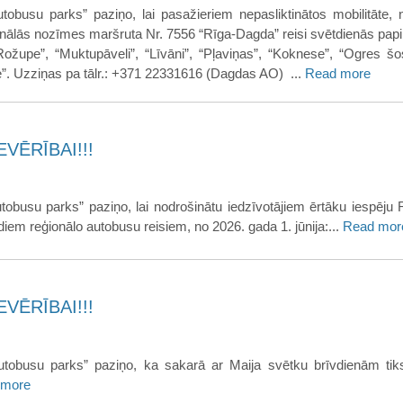
tobusu parks” paziņo, lai pasažieriem nepasliktinātos mobilitāte, 
ionālās nozīmes maršruta Nr. 7556 “Rīga-Dagda” reisi svētdienās papil
“Rožupe”, “Muktupāveli”, “Līvāni”, “Pļaviņas”, “Koknese”, “Ogres šo
le”. Uzziņas pa tālr.: +371 22331616 (Dagdas AO) ...
Read more
VĒRĪBAI!!!
tobusu parks” paziņo, lai nodrošinātu iedzīvotājiem ērtāku iespēju
iem reģionālo autobusu reisiem, no 2026. gada 1. jūnija:...
Read mor
VĒRĪBAI!!!
tobusu parks” paziņo, ka sakarā ar Maija svētku brīvdienām tiks 
 more