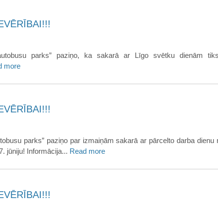
VĒRĪBAI!!!
utobusu parks” paziņo, ka sakarā ar Līgo svētku dienām tiks 
d more
VĒRĪBAI!!!
tobusu parks” paziņo par izmaiņām sakarā ar pārcelto darba dienu 
. jūniju! Informācija...
Read more
VĒRĪBAI!!!