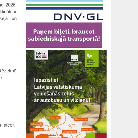
no 2026.
dināti ar
seja” un
 Rēzeknē
e
atcelti: