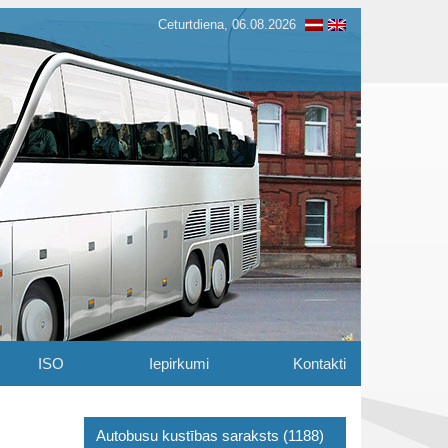
Ceturtdiena, 06.08.2026
ISO
Iepirkumi
Kontakti
Autobusu kustības saraksts (1188)