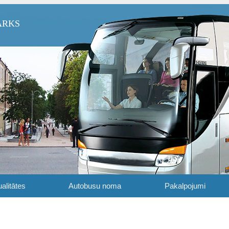
ARKS
alitātes
Autobusu noma
Pakalpojumi