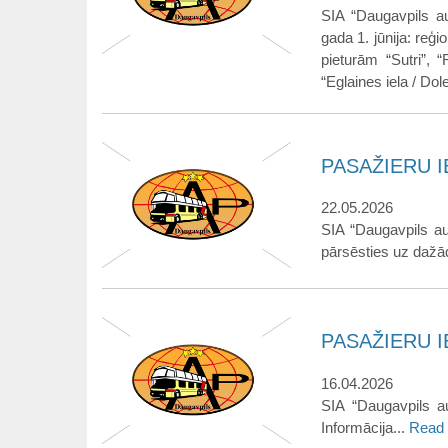
SIA “Daugavpils au
gada 1. jūnija: reģ
pieturām “Sutri”, 
“Eglaines iela / Do
PASAŽIERU IE
22.05.2026
SIA “Daugavpils au
pārsēsties uz dažād
PASAŽIERU IE
16.04.2026
SIA “Daugavpils au
Informācija...
Read