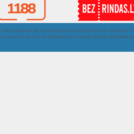
user experience. By continuing the browsing session or clicking the "I 
r consent at any time by changing your browser settings and deleting 
t © Daugavpils autobusu parks 2026. All rights reserved. Design by
I Agree
ā.