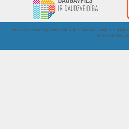
We use cookies to provide you with a more convenient and safer 
You can revoke you
Copyrigh
UZRAKSTĪT MUMS
Lūdzu aizpildiet kontaktu formu, un precizēt savus mērķus komentār
Atļautie formāti: JPG, PNG, PDF, MP3, MP4.
Maksimālais faila izmērs: 250MB.