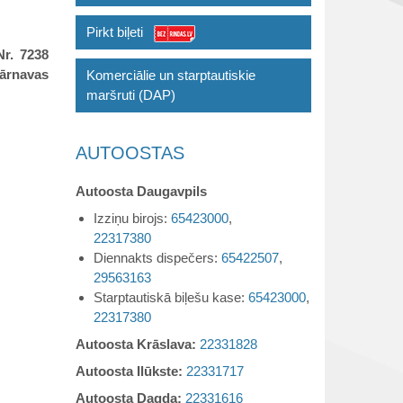
Pirkt biļeti
Nr. 7238
ārnavas
Komerciālie un starptautiskie
maršruti (DAP)
AUTOOSTAS
Autoosta Daugavpils
Izziņu birojs:
65423000
,
22317380
Diennakts dispečers:
65422507
,
29563163
Starptautiskā biļešu kase:
65423000
,
22317380
Autoosta Krāslava:
22331828
Autoosta Ilūkste:
22331717
Autoosta Dagda:
22331616