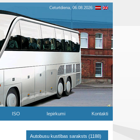
Ceturtdiena, 06.08.2026
ISO
Iepirkumi
Kontakti
Autobusu kustības saraksts (1188)