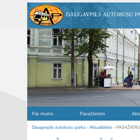
DAUGAVPILS AUTOBUSU P
Par mums
Pasažieriem
Aktu
Daugavpils autobusu parks
›
Aktualitātes
›
PASAŽIERU 