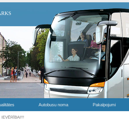
ARKS
alitātes
Autobusu noma
Pakalpojumi
IEVĒRĪBAI!!!