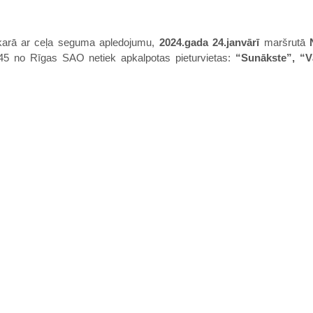
karā ar ceļa seguma apledojumu,
2024.gada 24.janvārī
maršrutā
:45 no Rīgas SAO netiek apkalpotas pieturvietas:
“Sunākste”, “V