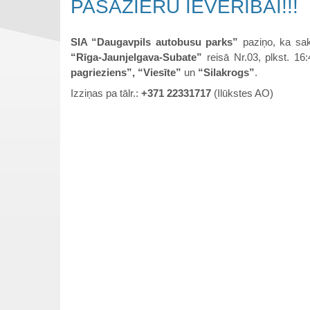
PASAŽIERU IEVĒRĪBAI!!!
SIA “Daugavpils autobusu parks”
paziņo, ka sa
“Rīga-Jaunjelgava-Subate”
reisā Nr.03, plkst. 16
pagrieziens”, “Viesīte”
un
“Silakrogs”
.
Izziņas pa tālr.:
+371 22331717
(Ilūkstes AO)