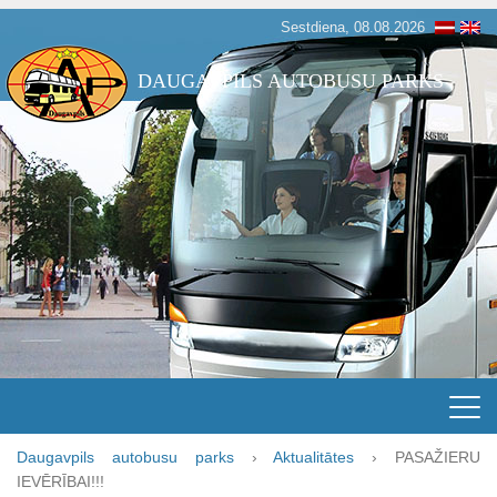
Sestdiena, 08.08.2026
DAUGAVPILS AUTOBUSU PARKS
Daugavpils autobusu parks
›
Aktualitātes
›
PASAŽIERU
IEVĒRĪBAI!!!