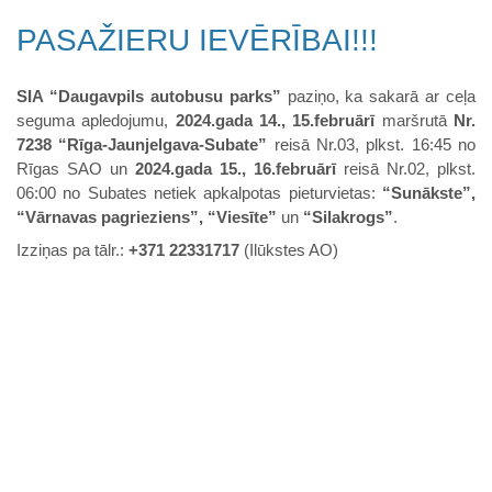
PASAŽIERU IEVĒRĪBAI!!!
SIA “Daugavpils autobusu parks”
paziņo, ka sakarā ar ceļa
seguma apledojumu,
2024.gada 14., 15.februārī
maršrutā
Nr.
7238 “Rīga-Jaunjelgava-Subate”
reisā Nr.03, plkst. 16:45 no
Rīgas SAO un
2024.gada 15., 16.februārī
reisā Nr.02, plkst.
06:00 no Subates netiek apkalpotas pieturvietas:
“Sunākste”,
“Vārnavas pagrieziens”, “Viesīte”
un
“Silakrogs”
.
Izziņas pa tālr.:
+371 22331717
(Ilūkstes AO)