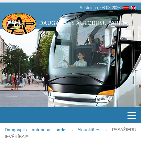
Sestdiena, 08.08.2026
DAUGAVPILS AUTOBUSU PARKS
Daugavpils autobusu parks
›
Aktualitātes
›
PASAŽIERU
IEVĒRĪBAI!!!