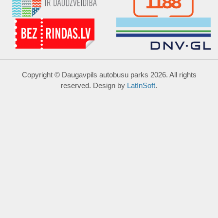
Copyright © Daugavpils autobusu parks 2026. All rights
reserved. Design by
LatInSoft
.
UZRAKSTĪT MUMS
Lūdzu aizpildiet kontaktu formu, un precizēt savus mērķus
komentārā.