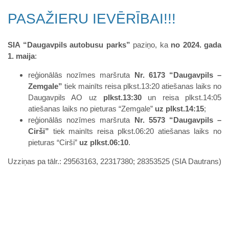
PASAŽIERU IEVĒRĪBAI!!!
SIA “Daugavpils autobusu parks”
paziņo, ka
no 2024. gada
1. maija
:
reģionālās nozīmes maršruta
Nr. 6173 “Daugavpils –
Zemgale”
tiek mainīts reisa plkst.13:20 atiešanas laiks no
Daugavpils AO uz
plkst.13:30
un reisa plkst.14:05
atiešanas laiks no pieturas “Zemgale”
uz
plkst.14:15
;
reģionālās nozīmes maršruta
Nr. 5573 “Daugavpils –
Cirši”
tiek mainīts reisa plkst.06:20 atiešanas laiks no
pieturas “Cirši”
uz
plkst.06:10
.
Uzziņas pa tālr.: 29563163, 22317380; 28353525 (SIA Dautrans)