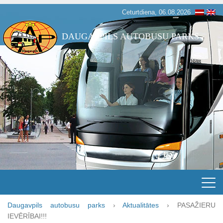
Ceturtdiena, 06.08.2026
DAUGAVPILS AUTOBUSU PARKS
Daugavpils autobusu parks
›
Aktualitātes
›
PASAŽIERU
IEVĒRĪBAI!!!