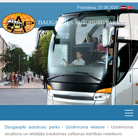
Piektdiena, 07.08.2026
DAUGAVPILS AUTOBUSU PARKS
Daugavpils autobusu parks
›
Uzņēmuma vēsture
›
Uzņēmuma
struktūra un iekšējās trauksmes celšanas kārtības noteikumi