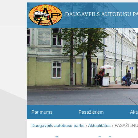
DAUGAVPILS AUTOBUSU P
Par mums
Pasažieriem
Aktu
Daugavpils autobusu parks
›
Aktualitātes
›
PASAŽIERU 