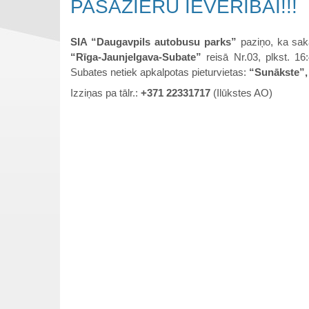
PASAŽIERU IEVĒRĪBAI!!!
SIA “Daugavpils autobusu parks”
paziņo, ka sak
“Rīga-Jaunjelgava-Subate”
reisā Nr.03, plkst. 
Subates netiek apkalpotas pieturvietas:
“Sunākste”,
Izziņas pa tālr.:
+371 22331717
(Ilūkstes AO)