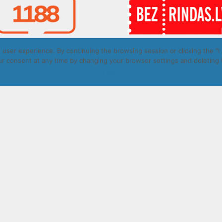
user experience. By continuing the browsing session or clicking the "I 
r consent at any time by changing your browser settings and deleting 
t © Daugavpils autobusu parks 2026. All rights reserved. Design by
I Agree
ā.