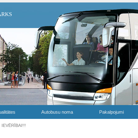
ARKS
alitātes
Autobusu noma
Pakalpojumi
IEVĒRĪBAI!!!