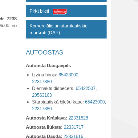
Pirkt biļeti
Nr. 7238
06:00 no
Komerciālie un starptautiskie
maršruti (DAP)
AUTOOSTAS
Autoosta Daugavpils
Izziņu birojs:
65423000
,
22317380
Diennakts dispečers:
65422507
,
29563163
Starptautiskā biļešu kase:
65423000
,
22317380
Autoosta Krāslava:
22331828
Autoosta Ilūkste:
22331717
Autoosta Dagda:
22331616