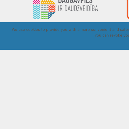
We use cookies to provide you with a more convenient and safer 
You can revoke you
Copyrigh
UZRAKSTĪT MUMS
Lūdzu aizpildiet kontaktu formu, un precizēt savus mērķus komentār
Atļautie formāti: JPG, PNG, PDF, MP3, MP4.
Maksimālais faila izmērs: 250MB.