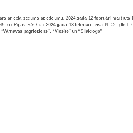
arā ar ceļa seguma apledojumu,
2024.gada 12.februārī
maršrutā
16:45 no Rīgas SAO un
2024.gada 13.februārī
reisā Nr.02, plkst. 
 “Vārnavas pagrieziens”, “Viesīte”
un
“Silakrogs”
.