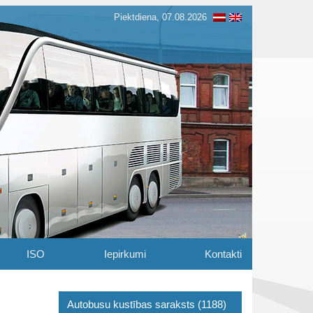
Piektdiena, 07.08.2026
ISO
Iepirkumi
Kontakti
Autobusu kustības saraksts (1188)