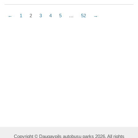
←
1
2
3
4
5
…
52
→
Copyright © Daugavpils autobusu parks 2026. All rights