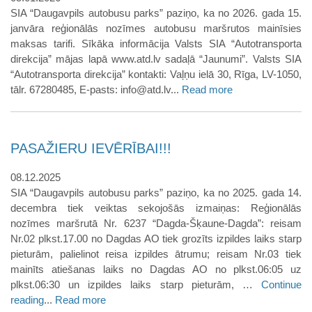
SIA “Daugavpils autobusu parks” paziņo, ka no 2026. gada 15.
janvāra reģionālās nozīmes autobusu maršrutos mainīsies
maksas tarifi. Sīkāka informācija Valsts SIA “Autotransporta
direkcija” mājas lapā www.atd.lv sadaļā “Jaunumi”. Valsts SIA
“Autotransporta direkcija” kontakti: Vaļņu ielā 30, Rīga, LV-1050,
tālr. 67280485, E-pasts: info@atd.lv...
Read more
PASAŽIERU IEVĒRĪBAI!!!
08.12.2025
SIA “Daugavpils autobusu parks” paziņo, ka no 2025. gada 14.
decembra tiek veiktas sekojošās izmaiņas: Reģionālās
nozīmes maršrutā Nr. 6237 “Dagda-Šķaune-Dagda”: reisam
Nr.02 plkst.17.00 no Dagdas AO tiek grozīts izpildes laiks starp
pieturām, palielinot reisa izpildes ātrumu; reisam Nr.03 tiek
mainīts atiešanas laiks no Dagdas AO no plkst.06:05 uz
plkst.06:30 un izpildes laiks starp pieturām, …
Continue
reading
...
Read more