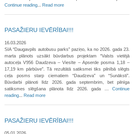
Continue reading
...
Read more
PASAŽIERU IEVĒRĪBAI!!!
16.03.2026
SIA “Daugavpils autobusu parks” paziņo, ka no 2026. gada 23.
marta plānots uzsākt būvdarbus projektam “Valsts vietējā
autoceļa V956 Daudzeva – Viesīte – Apserde posma 1,18 –
17,19 km pārbūve”. Tā rezultātā satiksmei tiks pilnībā slēgts
ceļa posms starp ciematiem “Daudzeva” un “Sunāksti”.
Būvdarbi plānoti līdz 2026. gada septembrim, bet pilnīga
satiksmes slēgšana plānota līdz 2026. gada …
Continue
reading
...
Read more
PASAŽIERU IEVĒRĪBAI!!!
05.01.2026