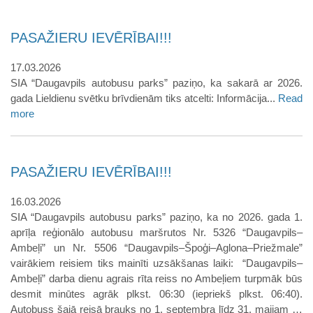
PASAŽIERU IEVĒRĪBAI!!!
17.03.2026
SIA “Daugavpils autobusu parks” paziņo, ka sakarā ar 2026.
gada Lieldienu svētku brīvdienām tiks atcelti: Informācija...
Read
more
PASAŽIERU IEVĒRĪBAI!!!
16.03.2026
SIA “Daugavpils autobusu parks” paziņo, ka no 2026. gada 1.
aprīļa reģionālo autobusu maršrutos Nr. 5326 “Daugavpils–
Ambeļi” un Nr. 5506 “Daugavpils–Špoģi–Aglona–Priežmale”
vairākiem reisiem tiks mainīti uzsākšanas laiki: “Daugavpils–
Ambeļi” darba dienu agrais rīta reiss no Ambeļiem turpmāk būs
desmit minūtes agrāk plkst. 06:30 (iepriekš plkst. 06:40).
Autobuss šajā reisā brauks no 1. septembra līdz 31. maijam …