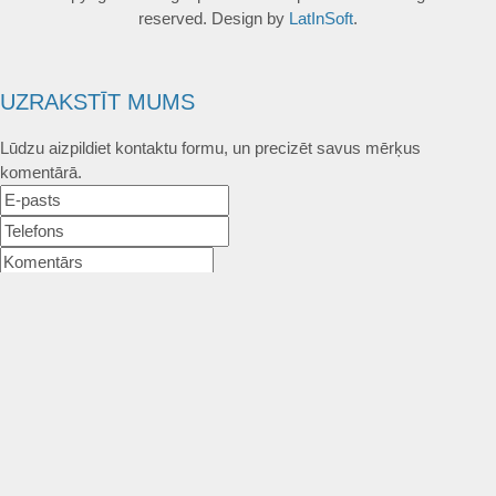
reserved. Design by
LatInSoft
.
UZRAKSTĪT MUMS
Lūdzu aizpildiet kontaktu formu, un precizēt savus mērķus
komentārā.
Atļautie formāti: JPG, PNG, PDF, MP3, MP4.
Maksimālais faila izmērs: 250MB.