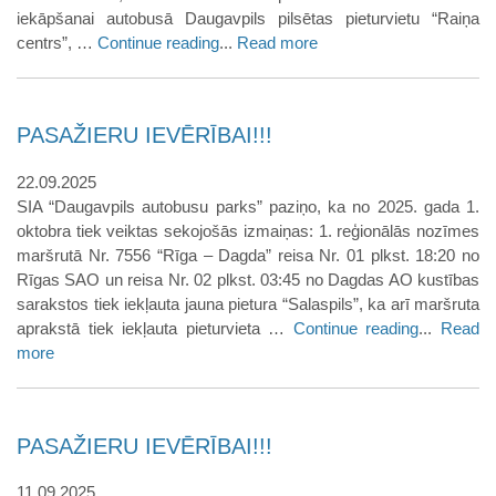
iekāpšanai autobusā Daugavpils pilsētas pieturvietu “Raiņa
centrs”, …
Continue reading
...
Read more
PASAŽIERU IEVĒRĪBAI!!!
22.09.2025
SIA “Daugavpils autobusu parks” paziņo, ka no 2025. gada 1.
oktobra tiek veiktas sekojošās izmaiņas: 1. reģionālās nozīmes
maršrutā Nr. 7556 “Rīga – Dagda” reisa Nr. 01 plkst. 18:20 no
Rīgas SAO un reisa Nr. 02 plkst. 03:45 no Dagdas AO kustības
sarakstos tiek iekļauta jauna pietura “Salaspils”, ka arī maršruta
aprakstā tiek iekļauta pieturvieta …
Continue reading
...
Read
more
PASAŽIERU IEVĒRĪBAI!!!
11.09.2025