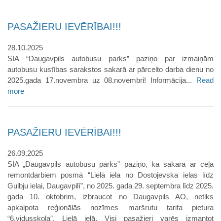
PASAŽIERU IEVĒRĪBAI!!!
28.10.2025
SIA “Daugavpils autobusu parks” paziņo par izmaiņām
autobusu kustības sarakstos sakarā ar pārcelto darba dienu no
2025.gada 17.novembra uz 08.novembri! Informācija...
Read
more
PASAŽIERU IEVĒRĪBAI!!!
26.09.2025
SIA „Daugavpils autobusu parks” paziņo, ka sakarā ar ceļa
remontdarbiem posmā “Lielā iela no Dostojevska ielas līdz
Gulbju ielai, Daugavpilī”, no 2025. gada 29. septembra līdz 2025.
gada 10. oktobrim, izbraucot no Daugavpils AO, netiks
apkalpota reģionālās nozīmes maršrutu tarifa pietura
“6.vidusskola”, Lielā ielā. Visi pasažieri varēs izmantot