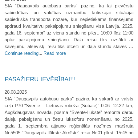
SIA “Daugavpils autobusu parks” paziņo, ka lai pievērstu
sabiedrības un valdības uzmanību kritiskajai situācijai
sabiedriskā transporta nozarē, kur nepietiekams finansējums
apdraud kvalitatīvu pakalpojumu sniegšanu visā Latvijā, 2025.
gada 16. septembrī uz vienu stundu no plkst. 10:00 līdz 11:00
aptur pakalpojumu sniegšanu. Daļa reisu tiks uzsākti ar
kavējumu, atsevišķi reisi tiks atcelti un daļa stundu stāvēs …
Continue reading
...
Read more
PASAŽIERU IEVĒRĪBAI!!!
28.08.2025
SIA “Daugavpils autobusu parks” paziņo, ka sakarā ar valsts
ceļa P70 “Svente – Lietuvas robeža (Subate)” 0.06- 12.22 km,
Augšdaugavas novadā, posma “Svente-Ilūkste” remonta darbu
daļēju pabeigšanu un četru luksoforu noņemšanu, no 2025.
gada 1. septembra atjauno reģionālās nozīmes maršruta
Nr.5505 “Daugavpils-Ilūkste-Aknīste” reisa Nr.01 plkst. 15:45 no