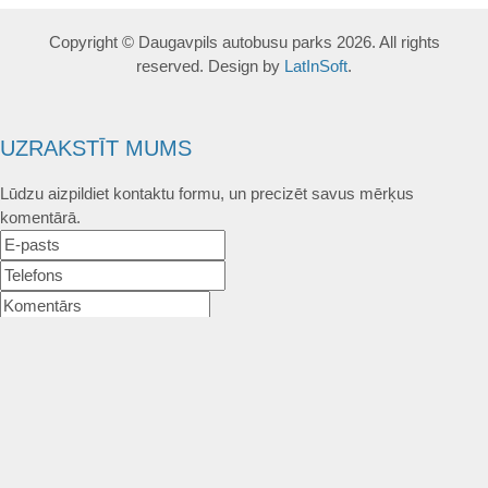
Copyright © Daugavpils autobusu parks 2026. All rights
reserved. Design by
LatInSoft
.
UZRAKSTĪT MUMS
Lūdzu aizpildiet kontaktu formu, un precizēt savus mērķus
komentārā.
Atļautie formāti: JPG, PNG, PDF, MP3, MP4.
Maksimālais faila izmērs: 250MB.