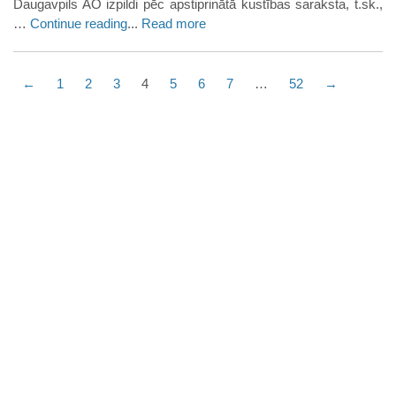
Daugavpils AO izpildi pēc apstiprinātā kustības saraksta, t.sk.,
…
Continue reading
...
Read more
←
1
2
3
4
5
6
7
…
52
→