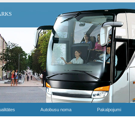
ARKS
alitātes
Autobusu noma
Pakalpojumi