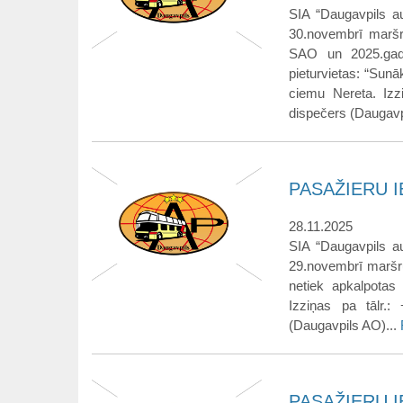
SIA “Daugavpils a
30.novembrī maršru
SAO un 2025.gada
pieturvietas: “Sunāk
ciemu Nereta. Izz
dispečers (Daugavp
PASAŽIERU IE
28.11.2025
SIA “Daugavpils a
29.novembrī maršru
netiek apkalpotas 
Izziņas pa tālr.
(Daugavpils AO)...
PASAŽIERU IE