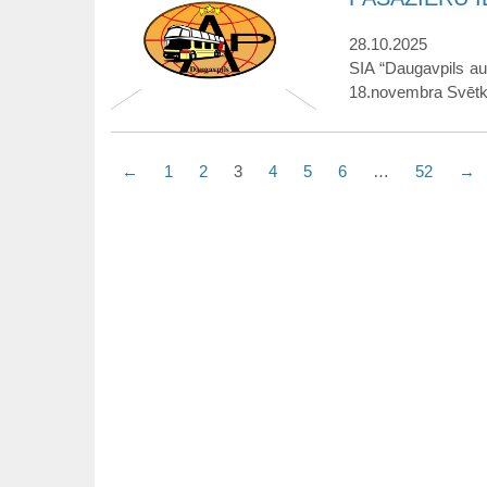
28.10.2025
SIA “Daugavpils a
18.novembra Svētku
←
1
2
3
4
5
6
…
52
→