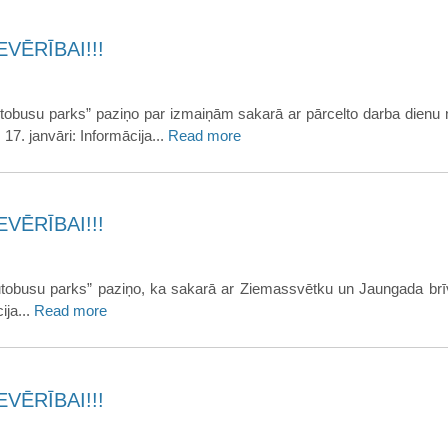
VĒRĪBAI!!!
tobusu parks” paziņo par izmaiņām sakarā ar pārcelto darba dienu 
17. janvāri: Informācija...
Read more
VĒRĪBAI!!!
utobusu parks” paziņo, ka sakarā ar Ziemassvētku un Jaungada br
ija...
Read more
VĒRĪBAI!!!