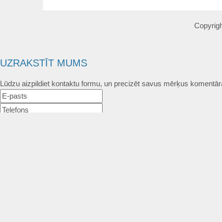
Copyrigh
UZRAKSTĪT MUMS
Lūdzu aizpildiet kontaktu formu, un precizēt savus mērķus komentār
Atļautie formāti: JPG, PNG, PDF, MP3, MP4.
Maksimālais faila izmērs: 250MB.