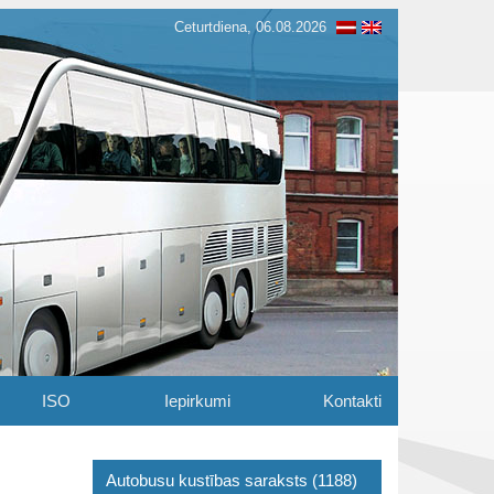
Ceturtdiena, 06.08.2026
ISO
Iepirkumi
Kontakti
Autobusu kustības saraksts (1188)