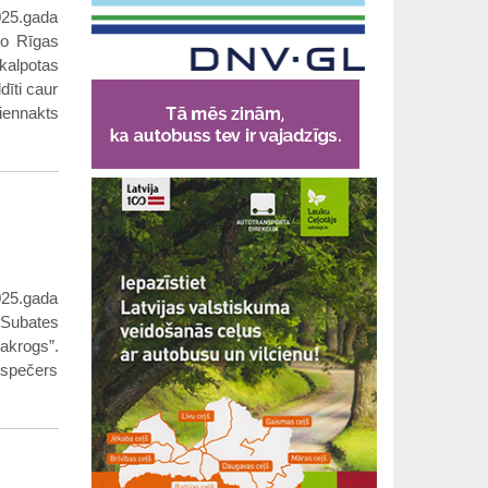
025.gada
no Rīgas
alpotas
dīti caur
iennakts
025.gada
 Subates
akrogs”.
spečers