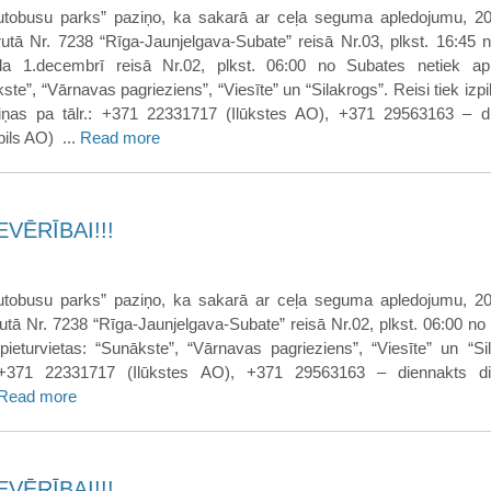
utobusu parks” paziņo, ka sakarā ar ceļa seguma apledojumu, 2
tā Nr. 7238 “Rīga-Jaunjelgava-Subate” reisā Nr.03, plkst. 16:45 
 1.decembrī reisā Nr.02, plkst. 06:00 no Subates netiek apk
ste”, “Vārnavas pagrieziens”, “Viesīte” un “Silakrogs”. Reisi tiek izpil
iņas pa tālr.: +371 22331717 (Ilūkstes AO), +371 29563163 – d
ils AO) ...
Read more
VĒRĪBAI!!!
utobusu parks” paziņo, ka sakarā ar ceļa seguma apledojumu, 2
tā Nr. 7238 “Rīga-Jaunjelgava-Subate” reisā Nr.02, plkst. 06:00 no
pieturvietas: “Sunākste”, “Vārnavas pagrieziens”, “Viesīte” un “Sil
: +371 22331717 (Ilūkstes AO), +371 29563163 – diennakts di
Read more
VĒRĪBAI!!!