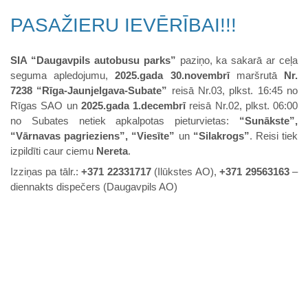
PASAŽIERU IEVĒRĪBAI!!!
SIA “Daugavpils autobusu parks”
paziņo, ka sakarā ar ceļa
seguma apledojumu,
2025.gada 30.novembrī
maršrutā
Nr.
7238 “Rīga-Jaunjelgava-Subate”
reisā Nr.03, plkst. 16:45 no
Rīgas SAO un
2025.gada 1.decembrī
reisā Nr.02, plkst. 06:00
no Subates netiek apkalpotas pieturvietas:
“Sunākste”,
“Vārnavas pagrieziens”, “Viesīte”
un
“Silakrogs”
. Reisi tiek
izpildīti caur ciemu
Nereta
.
Izziņas pa tālr.:
+371 22331717
(Ilūkstes AO),
+371 29563163
–
diennakts dispečers (Daugavpils AO)