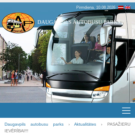
Pirmdiena, 10.08.2026
DAUGAVPILS AUTOBUSU PARKS
Daugavpils autobusu parks
›
Aktualitātes
›
PASAŽIERU
IEVĒRĪBAI!!!