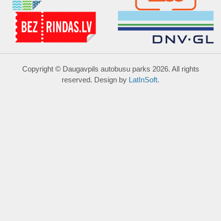
Copyright © Daugavpils autobusu parks 2026. All rights
reserved. Design by
LatInSoft
.
UZRAKSTĪT MUMS
Lūdzu aizpildiet kontaktu formu, un precizēt savus mērķus
komentārā.