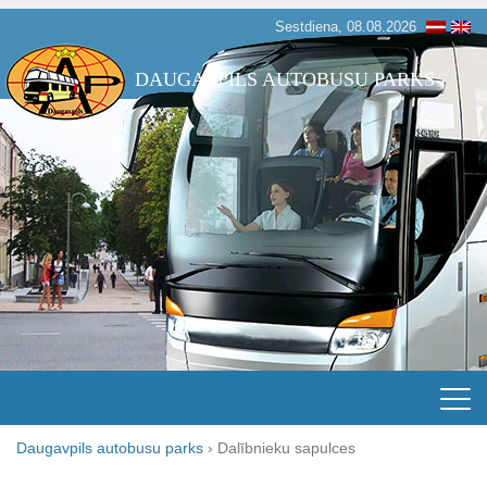
Sestdiena, 08.08.2026
DAUGAVPILS AUTOBUSU PARKS
Daugavpils autobusu parks
›
Dalībnieku sapulces