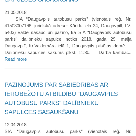
21.05.2018
SIA “Daugavpils autobusu parks” (vienotais reģ. Nr.
41503007196, juridiskā adrese: Kārklu iela 24, Daugavpilī, LV-
5403) valde sasauc un paziņo, ka SIA “Daugavpils autobusu
parks” dalībnieku sapulce notiks 2018. gada 29. maijā
Daugavpilī, Kr.Valdemāra ielā 1, Daugavpils pilsētas domē.
Dalībnieku sapulces sākums plkst. 11:30. Darba kārtība:...
Read more
PAZIŅOJUMS PAR SABIEDRĪBAS AR
IEROBEŽOTU ATBILDĪBU “DAUGAVPILS
AUTOBUSU PARKS” DALĪBNIEKU
SAPULCES SASAUKŠANU
12.04.2018
SIA “Daugavpils autobusu parks” (vienotais reģ. Nr.