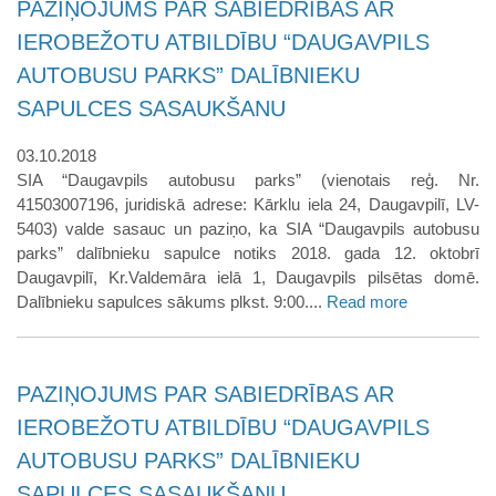
PAZIŅOJUMS PAR SABIEDRĪBAS AR
IEROBEŽOTU ATBILDĪBU “DAUGAVPILS
AUTOBUSU PARKS” DALĪBNIEKU
SAPULCES SASAUKŠANU
03.10.2018
SIA “Daugavpils autobusu parks” (vienotais reģ. Nr.
41503007196, juridiskā adrese: Kārklu iela 24, Daugavpilī, LV-
5403) valde sasauc un paziņo, ka SIA “Daugavpils autobusu
parks” dalībnieku sapulce notiks 2018. gada 12. oktobrī
Daugavpilī, Kr.Valdemāra ielā 1, Daugavpils pilsētas domē.
Dalībnieku sapulces sākums plkst. 9:00....
Read more
PAZIŅOJUMS PAR SABIEDRĪBAS AR
IEROBEŽOTU ATBILDĪBU “DAUGAVPILS
AUTOBUSU PARKS” DALĪBNIEKU
SAPULCES SASAUKŠANU