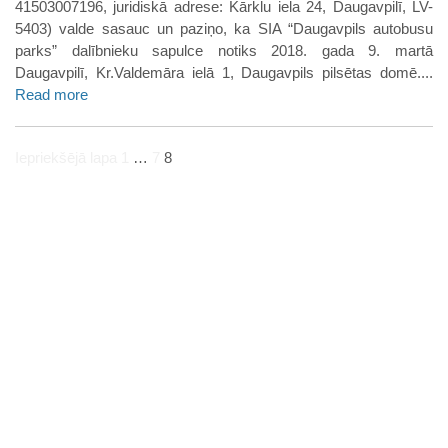
41503007196, juridiskā adrese: Kārklu iela 24, Daugavpilī, LV-
5403) valde sasauc un paziņo, ka SIA “Daugavpils autobusu
parks” dalībnieku sapulce notiks 2018. gada 9. martā
Daugavpilī, Kr.Valdemāra ielā 1, Daugavpils pilsētas domē....
Read more
Iepriekšējā lapa
1
…
7
8