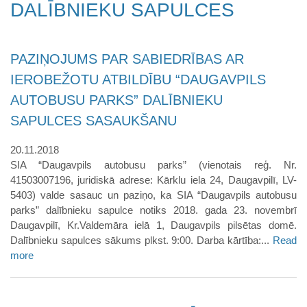
DALĪBNIEKU SAPULCES
PAZIŅOJUMS PAR SABIEDRĪBAS AR
IEROBEŽOTU ATBILDĪBU “DAUGAVPILS
AUTOBUSU PARKS” DALĪBNIEKU
SAPULCES SASAUKŠANU
20.11.2018
SIA “Daugavpils autobusu parks” (vienotais reģ. Nr.
41503007196, juridiskā adrese: Kārklu iela 24, Daugavpilī, LV-
5403) valde sasauc un paziņo, ka SIA “Daugavpils autobusu
parks” dalībnieku sapulce notiks 2018. gada 23. novembrī
Daugavpilī, Kr.Valdemāra ielā 1, Daugavpils pilsētas domē.
Dalībnieku sapulces sākums plkst. 9:00. Darba kārtība:...
Read
more