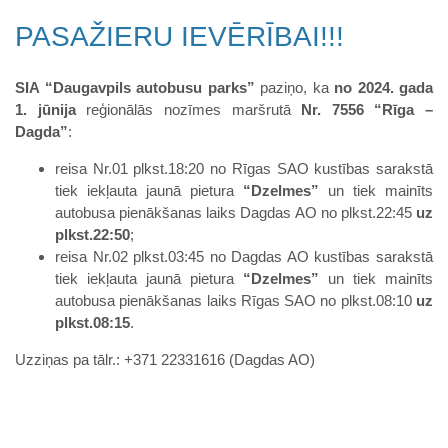
PASAŽIERU IEVĒRĪBAI!!!
SIA “Daugavpils autobusu parks”
paziņo, ka
no 2024. gada
1. jūnija
reģionālās nozīmes maršrutā
Nr. 7556 “Rīga –
Dagda”
:
reisa Nr.01 plkst.18:20 no Rīgas SAO kustības sarakstā
tiek iekļauta jaunā pietura
“Dzelmes”
un tiek mainīts
autobusa pienākšanas laiks Dagdas AO no plkst.22:45
uz
plkst.22:50
;
reisa Nr.02 plkst.03:45 no Dagdas AO kustības sarakstā
tiek iekļauta jaunā pietura
“Dzelmes”
un tiek mainīts
autobusa pienākšanas laiks Rīgas SAO no plkst.08:10
uz
plkst.08:15
.
Uzziņas pa tālr.: +371 22331616 (Dagdas AO)