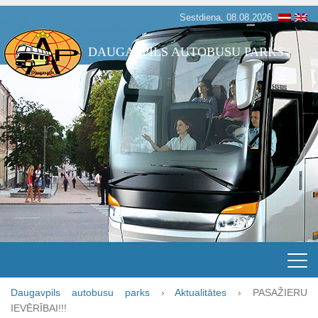
Sestdiena, 08.08.2026
DAUGAVPILS AUTOBUSU PARKS
Daugavpils autobusu parks
›
Aktualitātes
›
PASAŽIERU
IEVĒRĪBAI!!!