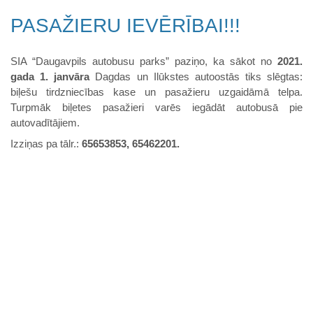
PASAŽIERU IEVĒRĪBAI!!!
SIA “Daugavpils autobusu parks” paziņo, ka sākot no
2021.
gada 1. janvāra
Dagdas un Ilūkstes autoostās tiks slēgtas:
biļešu tirdzniecības kase un pasažieru uzgaidāmā telpa.
Turpmāk biļetes pasažieri varēs iegādāt autobusā pie
autovadītājiem.
Izziņas pa tālr.:
65653853, 65462201.