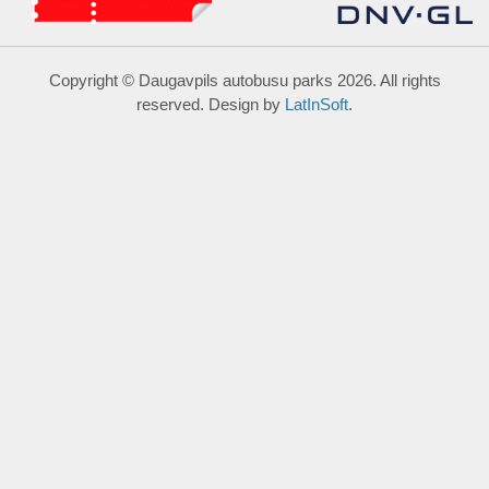
Copyright © Daugavpils autobusu parks 2026. All rights
reserved. Design by
LatInSoft
.
UZRAKSTĪT MUMS
Lūdzu aizpildiet kontaktu formu, un precizēt savus mērķus
komentārā.
Atļautie formāti: JPG, PNG, PDF, MP3, MP4.
Maksimālais faila izmērs: 250MB.