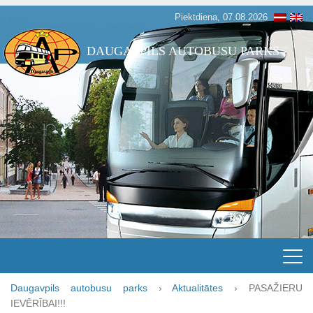
Piektdiena, 07.08.2026
DAUGAVPILS AUTOBUSU PARKS
Daugavpils autobusu parks
›
Aktualitātes
›
PASAŽIERU
IEVĒRĪBAI!!!