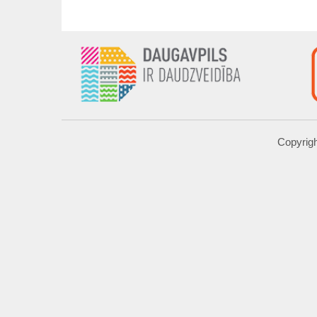
Copyrigh
UZRAKSTĪT MUMS
Lūdzu aizpildiet kontaktu formu, un precizēt savus mērķus komentār