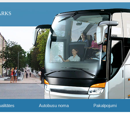
ARKS
alitātes
Autobusu noma
Pakalpojumi