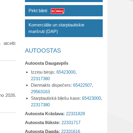
Pirkt biļeti
Komerciālie un starptautiskie
maršruti (DAP)
atcelti:
AUTOOSTAS
Autoosta Daugavpils
Izziņu birojs:
65423000
,
22317380
Diennakts dispečers:
65422507
,
29563163
no 2026.
Starptautiskā biļešu kase:
65423000
,
22317380
Autoosta Krāslava:
22331828
Autoosta Ilūkste:
22331717
Autoosta Dagda:
22331616