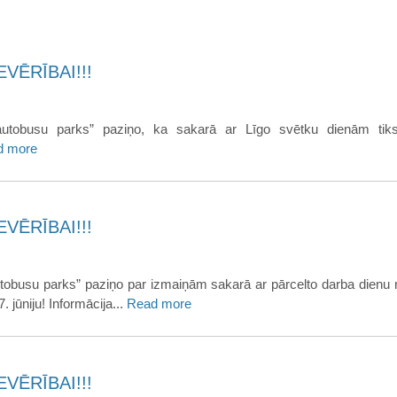
VĒRĪBAI!!!
utobusu parks” paziņo, ka sakarā ar Līgo svētku dienām tiks 
d more
VĒRĪBAI!!!
tobusu parks” paziņo par izmaiņām sakarā ar pārcelto darba dienu 
. jūniju! Informācija...
Read more
VĒRĪBAI!!!