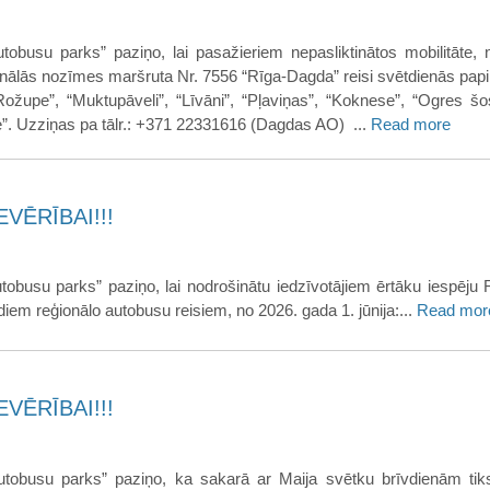
tobusu parks” paziņo, lai pasažieriem nepasliktinātos mobilitāte, 
ionālās nozīmes maršruta Nr. 7556 “Rīga-Dagda” reisi svētdienās papil
“Rožupe”, “Muktupāveli”, “Līvāni”, “Pļaviņas”, “Koknese”, “Ogres šo
le”. Uzziņas pa tālr.: +371 22331616 (Dagdas AO) ...
Read more
VĒRĪBAI!!!
tobusu parks” paziņo, lai nodrošinātu iedzīvotājiem ērtāku iespēju
iem reģionālo autobusu reisiem, no 2026. gada 1. jūnija:...
Read mor
VĒRĪBAI!!!
tobusu parks” paziņo, ka sakarā ar Maija svētku brīvdienām tiks 