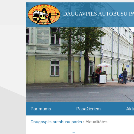
DAUGAVPILS AUTOBUSU P
Par mums
Pasažieriem
Aktu
Daugavpils autobusu parks
›
Aktualitātes