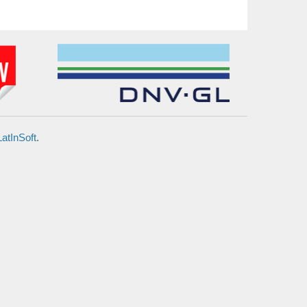
LatInSoft
.