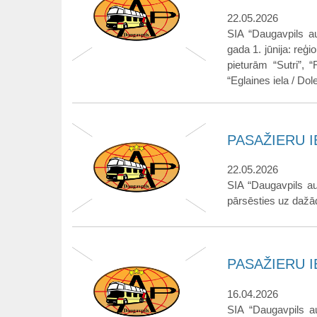
22.05.2026
SIA “Daugavpils au
gada 1. jūnija: reģ
pieturām “Sutri”, 
“Eglaines iela / Do
PASAŽIERU IE
22.05.2026
SIA “Daugavpils au
pārsēsties uz dažād
PASAŽIERU IE
16.04.2026
SIA “Daugavpils au