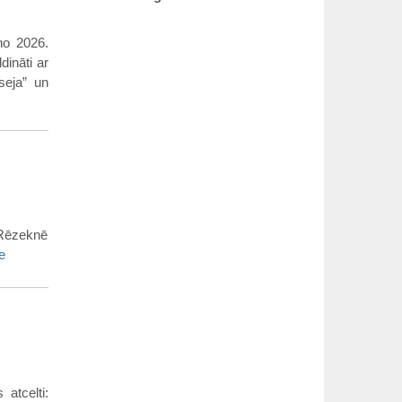
no 2026.
dināti ar
seja” un
 Rēzeknē
e
atcelti: