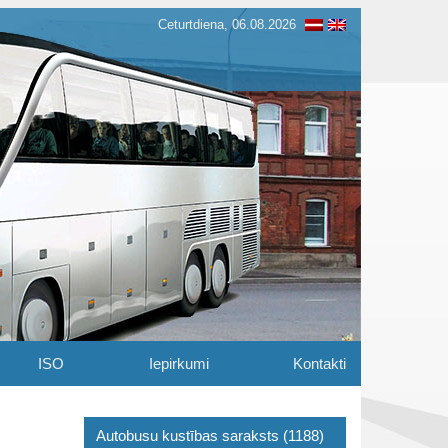
Ceturtdiena, 06.08.2026
ISO
Iepirkumi
Kontakti
Autobusu kustības saraksts (1188)