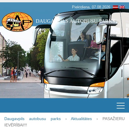
Piektdiena, 07.08.2026
DAUGAVPILS AUTOBUSU PARKS
Daugavpils autobusu parks
›
Aktualitātes
›
PASAŽIERU
IEVĒRĪBAI!!!