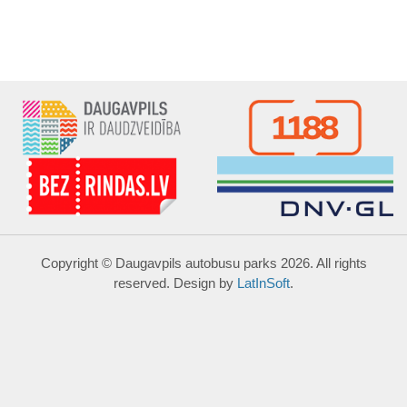
Copyright © Daugavpils autobusu parks 2026. All rights
reserved. Design by
LatInSoft
.
UZRAKSTĪT MUMS
Lūdzu aizpildiet kontaktu formu, un precizēt savus mērķus