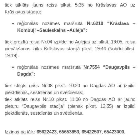
tiek atklāts jauns reiss plkst. 5:35 no Krāslavas AO uz
Krāslavas staciju;
reģionālās nozīmes maršrutā
Nr.6218 “Krāslava –
Kombuļi –Sauleskalns –Auleja”:
tiek grozīta reisa Nr.04 izpilde no Aulejas uz plkst. 19:05, reisa
pienākšanas laiks Krāslavas stacijā plkst. 19:44 (šobrīd plkst.
19:19).
reģionālās nozīmes maršrutā
Nr.7554 “Daugavpils –
Dagda”
:
tiek slēgts reiss Nr.08 plkst. 10:20 no Dagdas AO ar izpildi
piektdienās, sestdienās un svētdienās;
tiek atklāts reiss Nr.10 plkst. 11:00 no Dagdas AO ar jauno
pieturu “Daugavpils stacija” (pienāk plkst. 12:55) ar izpildi
piektdienās, sestdienās un svētdienās.
Izziņas pa tālr.:
65622423, 65653853, 65422507, 65423000.