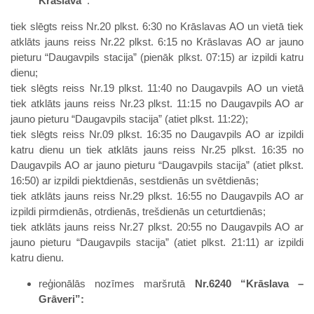
Krāslava”
:
tiek slēgts reiss Nr.20 plkst. 6:30 no Krāslavas AO un vietā tiek
atklāts jauns reiss Nr.22 plkst. 6:15 no Krāslavas AO ar jauno
pieturu “Daugavpils stacija” (pienāk plkst. 07:15) ar izpildi katru
dienu;
tiek slēgts reiss Nr.19 plkst. 11:40 no Daugavpils AO un vietā
tiek atklāts jauns reiss Nr.23 plkst. 11:15 no Daugavpils AO ar
jauno pieturu “Daugavpils stacija” (atiet plkst. 11:22);
tiek slēgts reiss Nr.09 plkst. 16:35 no Daugavpils AO ar izpildi
katru dienu un tiek atklāts jauns reiss Nr.25 plkst. 16:35 no
Daugavpils AO ar jauno pieturu “Daugavpils stacija” (atiet plkst.
16:50) ar izpildi piektdienās, sestdienās un svētdienās;
tiek atklāts jauns reiss Nr.29 plkst. 16:55 no Daugavpils AO ar
izpildi pirmdienās, otrdienās, trešdienās un ceturtdienās;
tiek atklāts jauns reiss Nr.27 plkst. 20:55 no Daugavpils AO ar
jauno pieturu “Daugavpils stacija” (atiet plkst. 21:11) ar izpildi
katru dienu.
reģionālās nozīmes maršrutā
Nr.6240 “Krāslava –
Grāveri”: