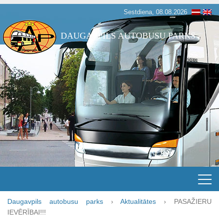
Sestdiena, 08.08.2026
DAUGAVPILS AUTOBUSU PARKS
Daugavpils autobusu parks
›
Aktualitātes
›
PASAŽIERU
IEVĒRĪBAI!!!