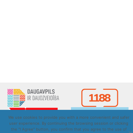
We use cookies to provide you with a more convenient and safer
user experience. By continuing the browsing session or clicking
the "I Agree" button, you confirm that you agree to the use of