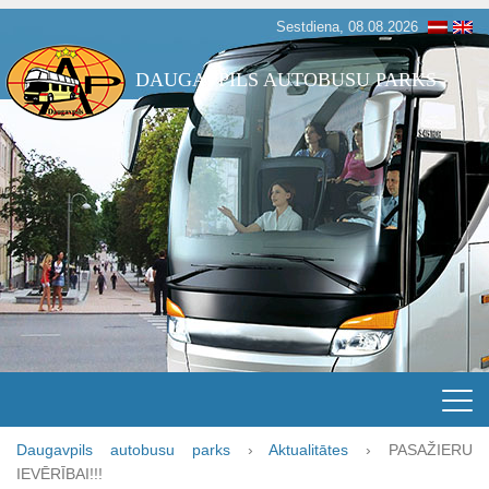
Sestdiena, 08.08.2026
DAUGAVPILS AUTOBUSU PARKS
Daugavpils autobusu parks
›
Aktualitātes
›
PASAŽIERU
IEVĒRĪBAI!!!