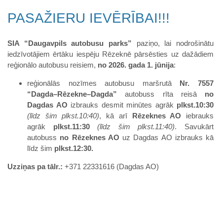
PASAŽIERU IEVĒRĪBAI!!!
SIA “Daugavpils autobusu parks”
paziņo, lai nodrošinātu
iedzīvotājiem ērtāku iespēju Rēzeknē pārsēsties uz dažādiem
reģionālo autobusu reisiem,
no 2026. gada 1. jūnija
:
reģionālās nozīmes autobusu maršrutā
Nr. 7557
“Dagda–Rēzekne–Dagda”
autobuss rīta reisā
no
Dagdas AO
izbrauks desmit minūtes agrāk
plkst.10:30
(līdz šim plkst.10:40)
, kā arī
Rēzeknes AO
iebrauks
agrāk
plkst.11:30
(līdz šim plkst.11:40)
. Savukārt
autobuss
no Rēzeknes AO
uz Dagdas AO izbrauks kā
līdz šim
plkst.12:30.
Uzziņas pa tālr.:
+371 22331616 (Dagdas AO)