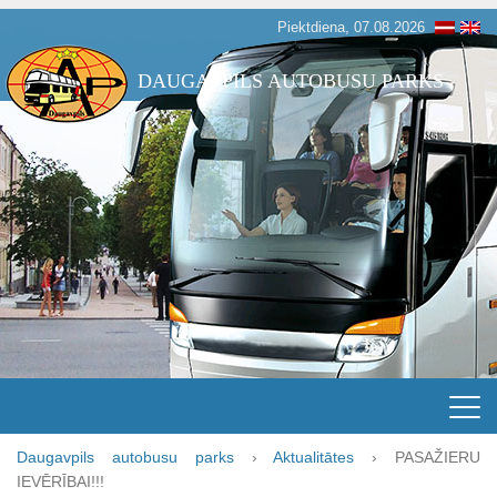
Piektdiena, 07.08.2026
DAUGAVPILS AUTOBUSU PARKS
Daugavpils autobusu parks
›
Aktualitātes
›
PASAŽIERU
IEVĒRĪBAI!!!