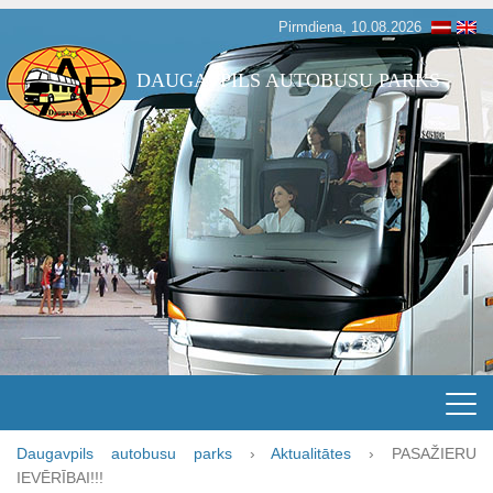
Pirmdiena, 10.08.2026
DAUGAVPILS AUTOBUSU PARKS
Daugavpils autobusu parks
›
Aktualitātes
›
PASAŽIERU
IEVĒRĪBAI!!!