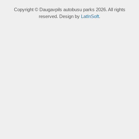
Copyright © Daugavpils autobusu parks 2026. All rights
reserved. Design by
LatInSoft
.
UZRAKSTĪT MUMS
Lūdzu aizpildiet kontaktu formu, un precizēt savus mērķus
komentārā.
Atļautie formāti: JPG, PNG, PDF, MP3, MP4.
Maksimālais faila izmērs: 250MB.