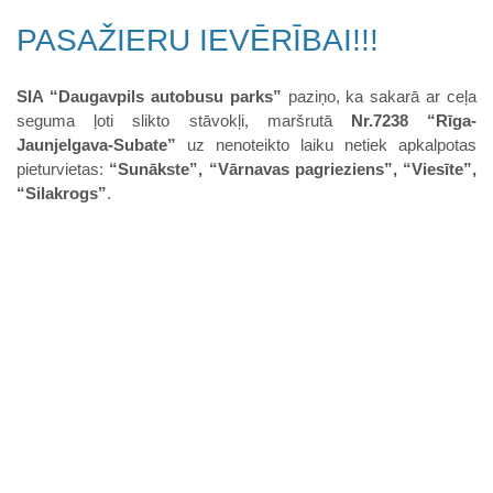
PASAŽIERU IEVĒRĪBAI!!!
SIA “Daugavpils autobusu parks”
paziņo, ka sakarā ar ceļa
seguma ļoti slikto stāvokļi, maršrutā
Nr.7238 “Rīga-
Jaunjelgava-Subate”
uz nenoteikto laiku netiek apkalpotas
pieturvietas:
“Sunākste”, “Vārnavas pagrieziens”, “Viesīte”,
“Silakrogs”
.