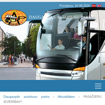
Pirmdiena, 10.08.2026
DAUGAVPILS AUTOBUSU PARKS
Daugavpils autobusu parks
›
Aktualitātes
›
PASAŽIERU
IEVĒRĪBAI!!!