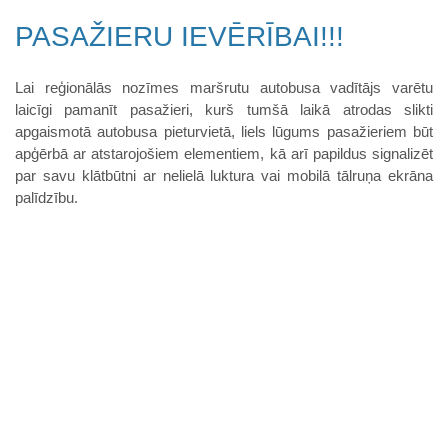
PASAŽIERU IEVĒRĪBAI!!!
Lai reģionālās nozīmes maršrutu autobusa vadītājs varētu
laicīgi pamanīt pasažieri, kurš tumšā laikā atrodas slikti
apgaismotā autobusa pieturvietā, liels lūgums pasažieriem būt
apģērbā ar atstarojošiem elementiem, kā arī papildus signalizēt
par savu klātbūtni ar nelielā luktura vai mobilā tālruņa ekrāna
palīdzību.