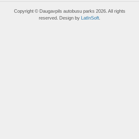
Copyright © Daugavpils autobusu parks 2026. All rights
reserved. Design by
LatInSoft
.
UZRAKSTĪT MUMS
Lūdzu aizpildiet kontaktu formu, un precizēt savus mērķus
komentārā.
Atļautie formāti: JPG, PNG, PDF, MP3, MP4.
Maksimālais faila izmērs: 250MB.