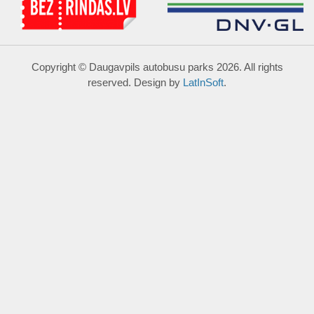
Copyright © Daugavpils autobusu parks 2026. All rights
reserved. Design by
LatInSoft
.
UZRAKSTĪT MUMS
Lūdzu aizpildiet kontaktu formu, un precizēt savus mērķus
komentārā.
Atļautie formāti: JPG, PNG, PDF, MP3, MP4.