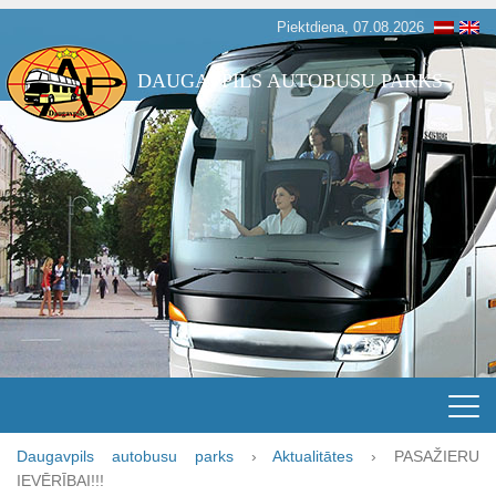
Piektdiena, 07.08.2026
DAUGAVPILS AUTOBUSU PARKS
Daugavpils autobusu parks
›
Aktualitātes
›
PASAŽIERU
IEVĒRĪBAI!!!