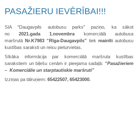
PASAŽIERU IEVĒRĪBAI!!!
SIA “Daugavpils autobusu parks” paziņo, ka sākot
no
2021.gada 1.novembra
komerciālā autobusa
maršrutā
Nr.K7983 “Rīga-Daugavpils”
tiek
mainīti
autobusu
kustības saraksti un reisu pieturvietas.
Sīkāka informācija par komerciālā maršruta kustības
sarakstiem un biļešu cenām ir pieejama sadaļā:
“Pasažieriem
– Komerciālie un starptautiskie maršruti”
Izziņas pa tālruņiem:
65422507, 65423000.