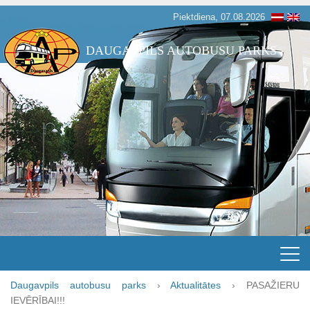
Piektdiena, 07.08.2026
DAUGAVPILS AUTOBUSU PARKS
Daugavpils autobusu parks
›
Aktualitātes
›
PASAŽIERU
IEVĒRĪBAI!!!