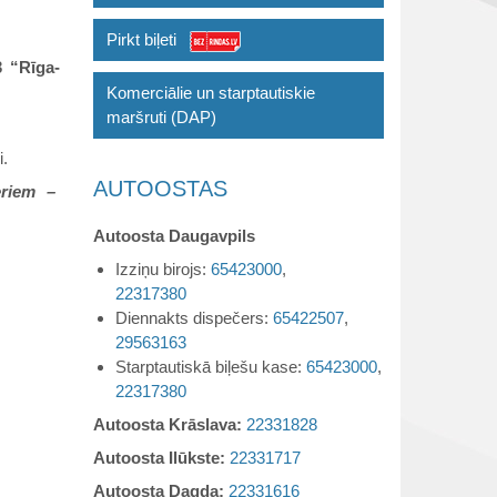
Pirkt biļeti
3 “Rīga-
Komerciālie un starptautiskie
maršruti (DAP)
i.
AUTOOSTAS
eriem –
Autoosta Daugavpils
Izziņu birojs:
65423000
,
22317380
Diennakts dispečers:
65422507
,
29563163
Starptautiskā biļešu kase:
65423000
,
22317380
Autoosta Krāslava:
22331828
Autoosta Ilūkste:
22331717
Autoosta Dagda:
22331616