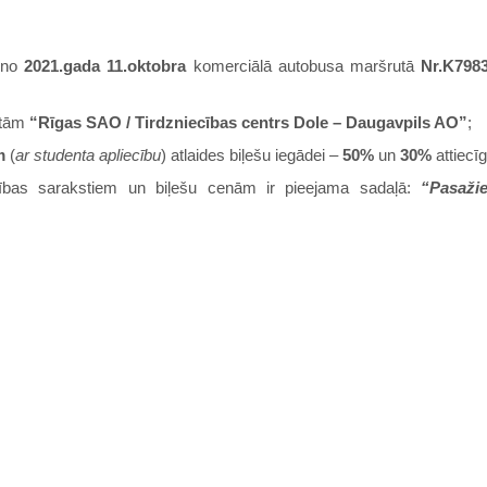
t no
2021.gada 11.oktobra
komerciālā autobusa maršrutā
Nr.K798
etām
“Rīgas SAO / Tirdzniecības centrs Dole – Daugavpils AO”
;
m
(
ar studenta apliecību
) atlaides biļešu iegādei –
50%
un
30%
attiecīg
tības sarakstiem un biļešu cenām ir pieejama sadaļā:
“Pasaži