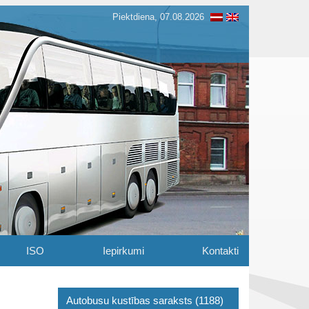
Piektdiena, 07.08.2026
ISO
Iepirkumi
Kontakti
Autobusu kustības saraksts (1188)