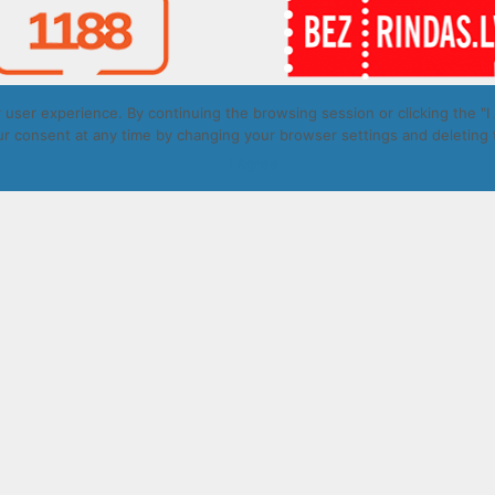
user experience. By continuing the browsing session or clicking the "I 
r consent at any time by changing your browser settings and deleting 
t © Daugavpils autobusu parks 2026. All rights reserved. Design by
I Agree
ā.