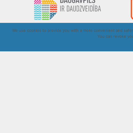
We use cookies to provide you with a more convenient and safer 
You can revoke you
Copyrigh
UZRAKSTĪT MUMS
Lūdzu aizpildiet kontaktu formu, un precizēt savus mērķus komentār
Atļautie formāti: JPG, PNG, PDF, MP3, MP4.
Maksimālais faila izmērs: 250MB.