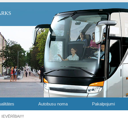
ARKS
alitātes
Autobusu noma
Pakalpojumi
IEVĒRĪBAI!!!