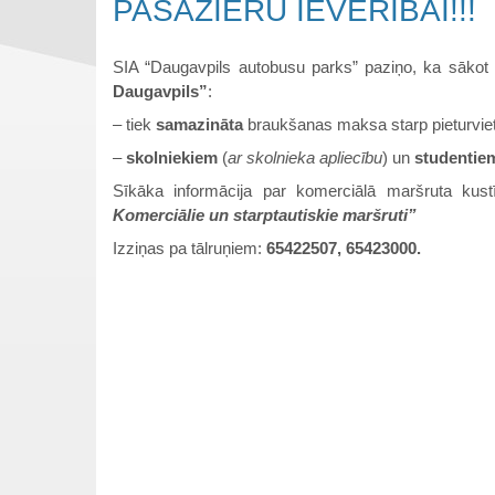
PASAŽIERU IEVĒRĪBAI!!!
SIA “Daugavpils autobusu parks” paziņo, ka sāko
Daugavpils”
:
– tiek
samazināta
braukšanas maksa starp pieturvi
–
skolniekiem
(
ar skolnieka apliecību
) un
studentie
Sīkāka informācija par komerciālā maršruta kus
Komerciālie un starptautiskie maršruti”
Izziņas pa tālruņiem:
65422507, 65423000.