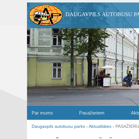
DAUGAVPILS AUTOBUSU P
Par mums
Pasažieriem
Aktu
Daugavpils autobusu parks
›
Aktualitātes
›
PASAŽIERU 