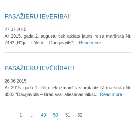
PASAŽIERU IEVĒRĪBAI!
27.07.2015
Ar 2015. gada 2. augustu tiek atklāts jauns reiss maršrutā Nr.
7493 „Rīga – Ilūkste – Daugavpils”:...
Read more
PASAŽIERU IEVĒRĪBAI!!!
26.06.2015
Ar 2015. gada 1. jūliju tiek izmainīts starptautiskā maršruta Nr.
8502 “Daugavpils – Braslava” atiešanas laiks:...
Read more
←
1
…
49
50
51
52