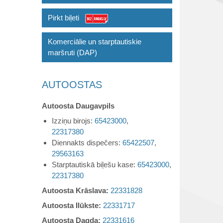
Pirkt biļeti
Komerciālie un starptautiskie
maršruti (DAP)
AUTOOSTAS
Autoosta Daugavpils
Izziņu birojs:
65423000
,
22317380
Diennakts dispečers:
65422507
,
29563163
Starptautiskā biļešu kase:
65423000
,
22317380
Autoosta Krāslava:
22331828
Autoosta Ilūkste:
22331717
Autoosta Dagda:
22331616