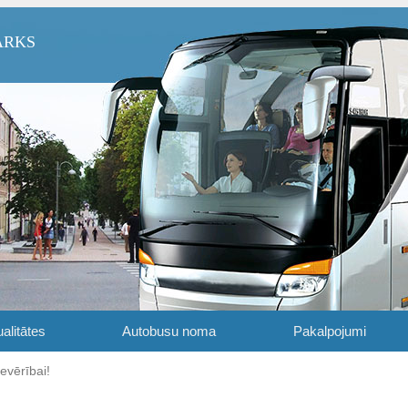
ARKS
alitātes
Autobusu noma
Pakalpojumi
evērībai!