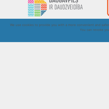
We use cookies to provide you with a more convenient and safer 
You can revoke you
Copyrigh
UZRAKSTĪT MUMS
Lūdzu aizpildiet kontaktu formu, un precizēt savus mērķus komentār
Atļautie formāti: JPG, PNG, PDF, MP3, MP4.
Maksimālais faila izmērs: 250MB.