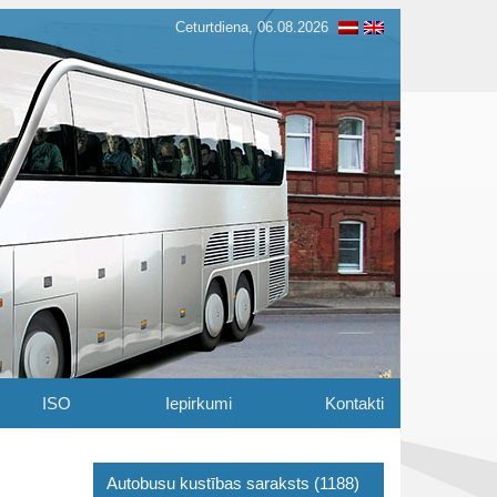
Ceturtdiena, 06.08.2026
ISO
Iepirkumi
Kontakti
Autobusu kustības saraksts (1188)