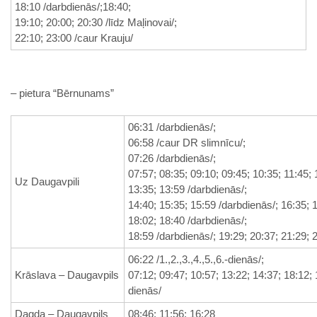
18:10 /darbdienās/;18:40;
19:10; 20:00; 20:30 /līdz Maļinovai/;
22:10; 23:00 /caur Krauju/
– pietura “Bērnunams”
06:31 /darbdienās/;
06:58 /caur DR slimnīcu/;
07:26 /darbdienās/;
07:57; 08:35; 09:10; 09:45; 10:35; 11:45; 
Uz Daugavpili
13:35; 13:59 /darbdienās/;
14:40; 15:35; 15:59 /darbdienās/; 16:35; 
18:02; 18:40 /darbdienās/;
18:59 /darbdienās/; 19:29; 20:37; 21:29; 
06:22 /1.,2.,3.,4.,5.,6.-dienās/;
Krāslava – Daugavpils
07:12; 09:47; 10:57; 13:22; 14:37; 18:12; 1
dienās/
Dagda – Daugavpils
08:46; 11:56; 16:28