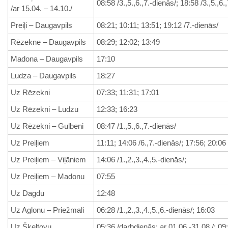
08:58 /3.,5.,6.,7.-dienās/; 18:58 /3.,5.,6.
/ar 15.04. – 14.10./
Preiļi – Daugavpils
08:21; 10:11; 13:51; 19:12 /7.-dienās/
Rēzekne – Daugavpils
08:29; 12:02; 13:49
Madona – Daugavpils
17:10
Ludza – Daugavpils
18:27
Uz Rēzekni
07:33; 11:31; 17:01
Uz Rēzekni – Ludzu
12:33; 16:23
Uz Rēzekni – Gulbeni
08:47 /1.,5.,6.,7.-dienās/
Uz Preiļiem
11:11; 14:06 /6.,7.-dienās/; 17:56; 20:06
Uz Preiļiem – Viļāniem
14:06 /1.,2.,3.,4.,5.-dienās/;
Uz Preiļiem – Madonu
07:55
Uz Dagdu
12:48
Uz Aglonu – Priežmali
06:28 /1.,2.,3.,4.,5.,6.-dienās/; 16:03
Uz Šķeltovu
05:36 /darbdienās; ar 01.06.-31.08./; 09