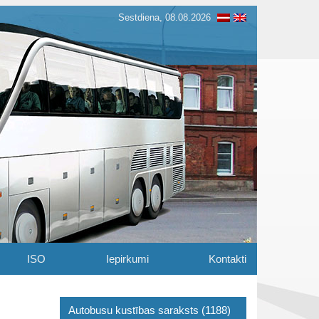
Sestdiena, 08.08.2026
ISO
Iepirkumi
Kontakti
Autobusu kustības saraksts (1188)