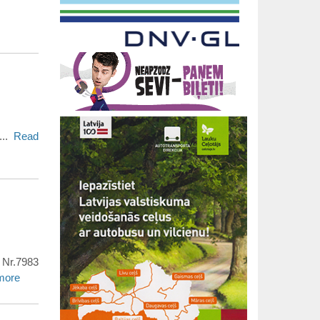
...
Read
 Nr.7983
more