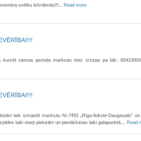
vembra svētku brīvdienās!!!...
Read more
VĒRĪBAI!!!
 kursēt ziemas perioda maršrutu reisi. Izziņas pa tālr.: 65423000
VĒRĪBAI!!!
ktobri tiek izmainīti maršrutu Nr.7493 „Rīga-Ilūkste-Daugavpils” un
zpildes laiki starp pieturām un pienākšanas laiki galapunktā....
Read 