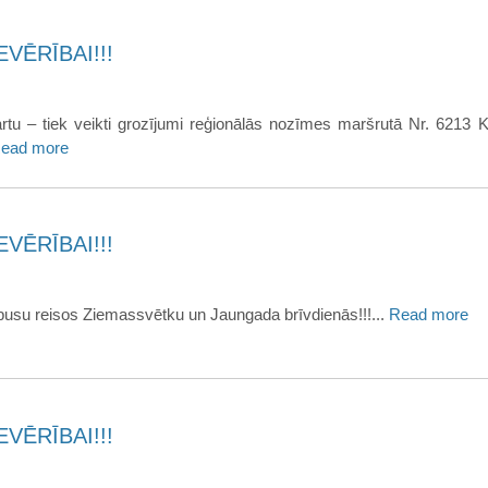
VĒRĪBAI!!!
tu – tiek veikti grozījumi reģionālās nozīmes maršrutā Nr. 6213 K
ead more
VĒRĪBAI!!!
usu reisos Ziemassvētku un Jaungada brīvdienās!!!...
Read more
VĒRĪBAI!!!