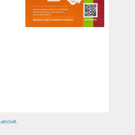
LatInSoft
.