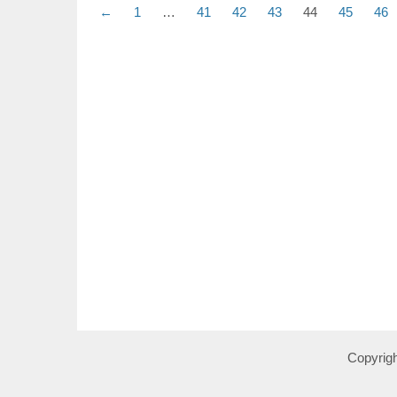
←
1
…
41
42
43
44
45
46
Copyrigh