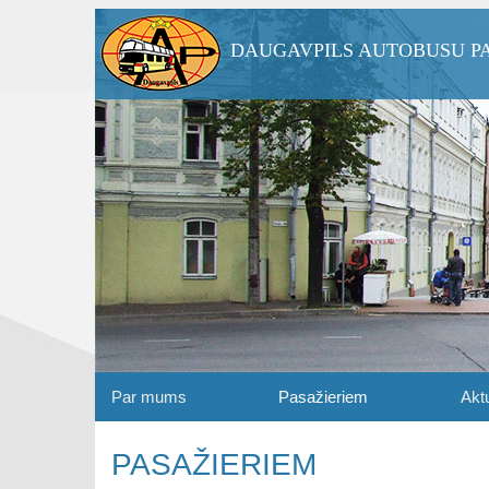
DAUGAVPILS AUTOBUSU P
Par mums
Pasažieriem
Aktu
PASAŽIERIEM