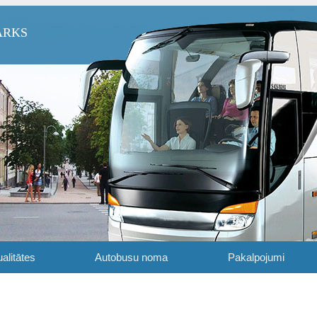
ARKS
alitātes
Autobusu noma
Pakalpojumi