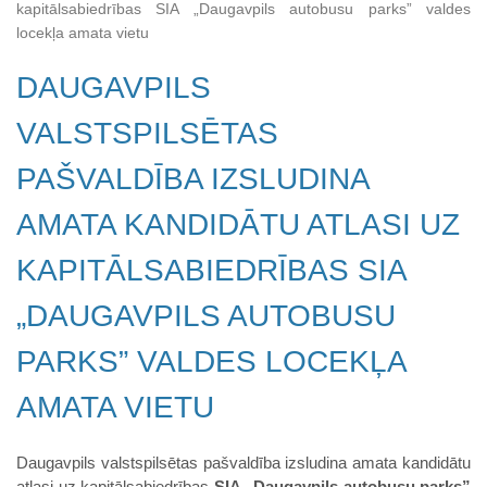
kapitālsabiedrības SIA „Daugavpils autobusu parks” valdes
locekļa amata vietu
DAUGAVPILS
VALSTSPILSĒTAS
PAŠVALDĪBA IZSLUDINA
AMATA KANDIDĀTU ATLASI UZ
KAPITĀLSABIEDRĪBAS SIA
„DAUGAVPILS AUTOBUSU
PARKS” VALDES LOCEKĻA
AMATA VIETU
Daugavpils valstspilsētas pašvaldība izsludina amata kandidātu
atlasi uz kapitālsabiedrības
SIA „Daugavpils autobusu parks”