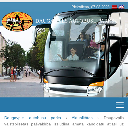
Piektdiena, 07.08.2026
DAUGAVPILS AUTOBUSU PARKS
Daugavpils autobusu parks
›
Aktualitātes
›
Daugavpils
valstspilsētas pašvaldība izsludina amata kandidātu atlasi uz