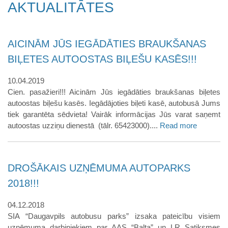
AKTUALITĀTES
AICINĀM JŪS IEGĀDĀTIES BRAUKŠANAS
BIĻETES AUTOOSTAS BIĻEŠU KASĒS!!!
10.04.2019
Cien. pasažieri!!! Aicinām Jūs iegādāties braukšanas biļetes
autoostas biļešu kasēs. Iegādājoties biļeti kasē, autobusā Jums
tiek garantēta sēdvieta! Vairāk informācijas Jūs varat saņemt
autoostas uzziņu dienestā (tālr. 65423000)....
Read more
DROŠĀKAIS UZŅĒMUMA AUTOPARKS
2018!!!
04.12.2018
SIA “Daugavpils autobusu parks” izsaka pateicību visiem
uzņēmuma darbiniekiem par AAS “Balta” un LR Satiksmes