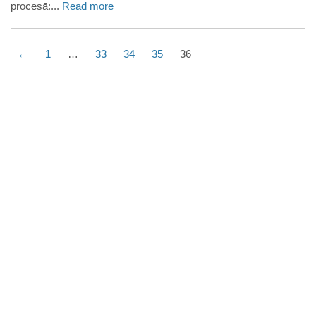
procesā:...
Read more
←
1
…
33
34
35
36