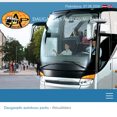
Piektdiena, 07.08.2026
DAUGAVPILS AUTOBUSU PARKS
Daugavpils autobusu parks
›
Aktualitātes