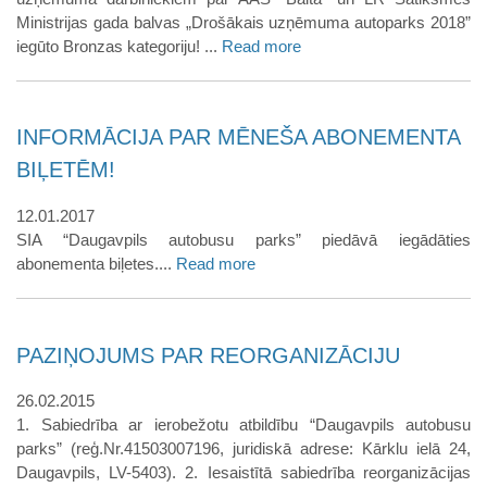
Ministrijas gada balvas „Drošākais uzņēmuma autoparks 2018”
iegūto Bronzas kategoriju! ...
Read more
INFORMĀCIJA PAR MĒNEŠA ABONEMENTA
BIĻETĒM!
12.01.2017
SIA “Daugavpils autobusu parks” piedāvā iegādāties
abonementa biļetes....
Read more
PAZIŅOJUMS PAR REORGANIZĀCIJU
26.02.2015
1. Sabiedrība ar ierobežotu atbildību “Daugavpils autobusu
parks” (reģ.Nr.41503007196, juridiskā adrese: Kārklu ielā 24,
Daugavpils, LV-5403). 2. Iesaistītā sabiedrība reorganizācijas