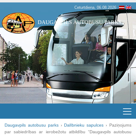
Ceturtdiena, 06.08.2026
DAUGAVPILS AUTOBUSU PARKS
Daugavpils autobusu parks
›
Dalībnieku sapulces
›
Paziņojums
par sabiedrības ar ierobežotu atbildību “Daugavpils autobusu