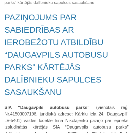
parks” kārtējās dalībnieku sapulces sasaukšanu
PAZIŅOJUMS PAR
SABIEDRĪBAS AR
IEROBEŽOTU ATBILDĪBU
“DAUGAVPILS AUTOBUSU
PARKS” KĀRTĒJĀS
DALĪBNIEKU SAPULCES
SASAUKŠANU
SIA “Daugavpils autobusu parks”
(vienotais reģ.
Nr.41503007196, juridiskā adrese: Kārklu iela 24, Daugavpilī,
LV-5401) valdes locekle Irina Nikolajenko paziņo par iepriekš
izsludinātās kārtējās SIA “Daugavpils autobusu parks”