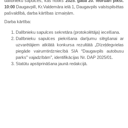
dalībnieku sapulces, kas notiks
2025. gada 20. februārī plkst.
10:00
Daugavpilī, Kr.Valdemāra ielā 1, Daugavpils valstspilsētas
pašvaldībā, darba kārtības izmaiņām.
Darba kārtība:
Dalībnieku sapulces sekretāra (protokolētāja) iecelšana.
Dalībnieku sapulces piekrišana darījumu slēgšanai ar
uzvarētājiem atklātā konkursa rezultātā „Dīzeļdegvielas
piegāde vairumtirdzniecībā SIA “Daugavpils autobusu
parks” vajadzībām”, identifikācijas Nr. DAP 2025/01.
Statūtu apstiprināšana jaunā redakcijā.