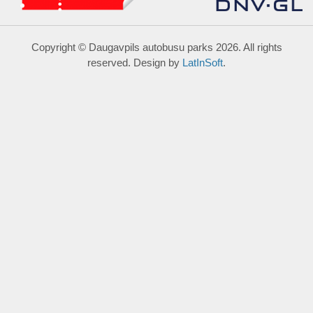
Copyright © Daugavpils autobusu parks 2026. All rights
reserved. Design by
LatInSoft
.
UZRAKSTĪT MUMS
Lūdzu aizpildiet kontaktu formu, un precizēt savus mērķus
komentārā.
Atļautie formāti: JPG, PNG, PDF, MP3, MP4.
Maksimālais faila izmērs: 250MB.