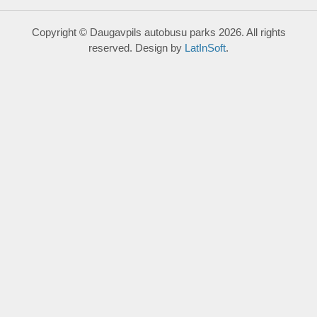
Copyright © Daugavpils autobusu parks 2026. All rights
reserved. Design by
LatInSoft
.
UZRAKSTĪT MUMS
Lūdzu aizpildiet kontaktu formu, un precizēt savus mērķus
komentārā.
Atļautie formāti: JPG, PNG, PDF, MP3, MP4.
Maksimālais faila izmērs: 250MB.