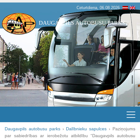
Ceturtdiena, 06.08.2026
DAUGAVPILS AUTOBUSU PARKS
Daugavpils autobusu parks
›
Dalībnieku sapulces
›
Paziņojums
par sabiedrības ar ierobežotu atbildību “Daugavpils autobusu