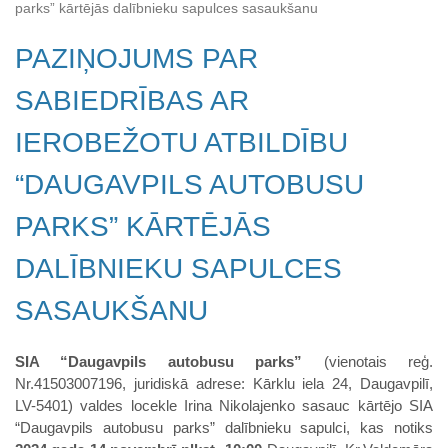
parks” kārtējās dalībnieku sapulces sasaukšanu
PAZIŅOJUMS PAR
SABIEDRĪBAS AR
IEROBEŽOTU ATBILDĪBU
“DAUGAVPILS AUTOBUSU
PARKS” KĀRTĒJĀS
DALĪBNIEKU SAPULCES
SASAUKŠANU
SIA “Daugavpils autobusu parks”
(vienotais reģ.
Nr.41503007196, juridiskā adrese: Kārklu iela 24, Daugavpilī,
LV-5401) valdes locekle Irina Nikolajenko sasauc kārtējo SIA
“Daugavpils autobusu parks” dalībnieku sapulci, kas notiks