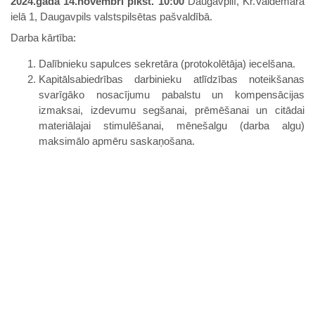
2024.gada 14.novembrī
plkst.
10:00
Daugavpilī, Kr.Valdemāra
ielā 1, Daugavpils valstspilsētas pašvaldībā.
Darba kārtība:
Dalībnieku sapulces sekretāra (protokolētāja) iecelšana.
Kapitālsabiedrības darbinieku atlīdzības noteikšanas
svarīgāko nosacījumu pabalstu un kompensācijas
izmaksai, izdevumu segšanai, prēmēšanai un citādai
materiālajai stimulēšanai, mēnešalgu (darba algu)
maksimālo apmēru saskaņošana.