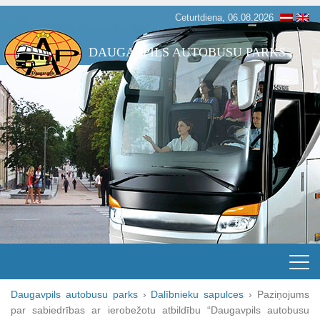
Ceturtdiena, 06.08.2026
DAUGAVPILS AUTOBUSU PARKS
Daugavpils autobusu parks
›
Dalībnieku sapulces
›
Paziņojums
par sabiedrības ar ierobežotu atbildību “Daugavpils autobusu