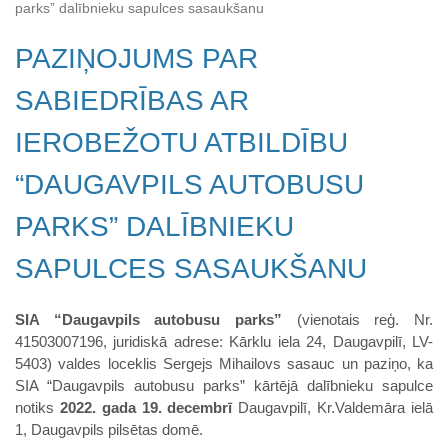
parks” dalībnieku sapulces sasaukšanu
PAZIŅOJUMS PAR
SABIEDRĪBAS AR
IEROBEŽOTU ATBILDĪBU
“DAUGAVPILS AUTOBUSU
PARKS” DALĪBNIEKU
SAPULCES SASAUKŠANU
SIA “Daugavpils autobusu parks”
(vienotais reģ. Nr.
41503007196, juridiskā adrese: Kārklu iela 24, Daugavpilī, LV-
5403) valdes loceklis Sergejs Mihailovs sasauc un paziņo, ka
SIA “Daugavpils autobusu parks” kārtējā dalībnieku sapulce
notiks
2022. gada 19. decembrī
Daugavpilī, Kr.Valdemāra ielā
1, Daugavpils pilsētas domē.