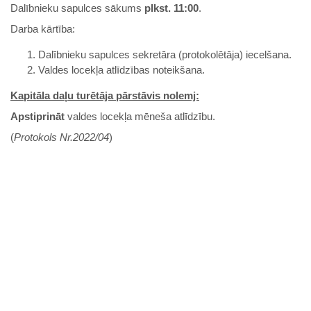
Dalībnieku sapulces sākums
plkst. 11:00
.
Darba kārtība:
Dalībnieku sapulces sekretāra (protokolētāja) iecelšana.
Valdes locekļa atlīdzības noteikšana.
Kapitāla daļu turētāja pārstāvis nolemj:
Apstiprināt
valdes locekļa mēneša atlīdzību.
(
Protokols Nr.2022/04
)