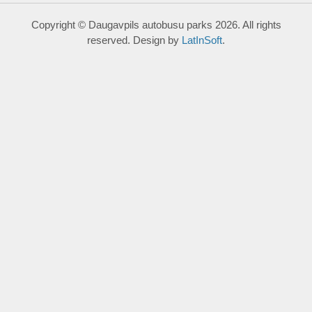
Copyright © Daugavpils autobusu parks 2026. All rights
reserved. Design by
LatInSoft
.
UZRAKSTĪT MUMS
Lūdzu aizpildiet kontaktu formu, un precizēt savus mērķus
komentārā.
Atļautie formāti: JPG, PNG, PDF, MP3, MP4.
Maksimālais faila izmērs: 250MB.