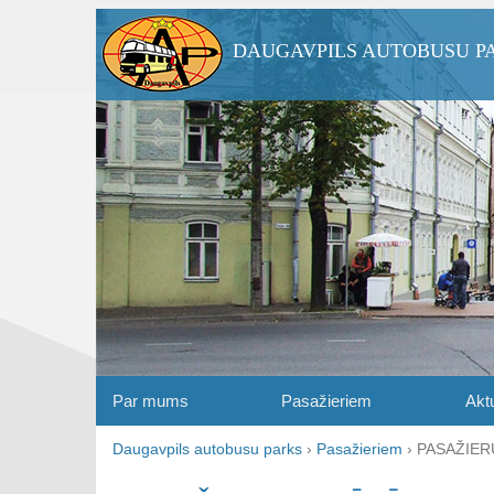
DAUGAVPILS AUTOBUSU P
Par mums
Pasažieriem
Aktu
Daugavpils autobusu parks
›
Pasažieriem
›
PASAŽIERU