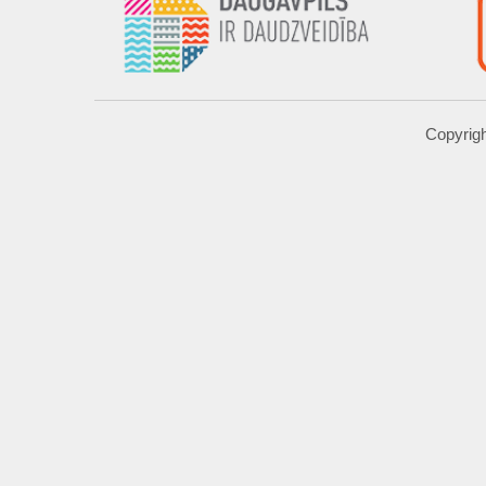
Copyrigh
UZRAKSTĪT MUMS
Lūdzu aizpildiet kontaktu formu, un precizēt savus mērķus komentār
Atļautie formāti: JPG, PNG, PDF, MP3, MP4.
Maksimālais faila izmērs: 250MB.