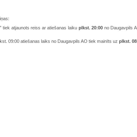
iņas:
”
tiek atjaunots reiss ar atiešanas laiku
plkst. 20:00
no Daugavpils A
lkst. 09:00 atiešanas laiks no Daugavpils AO tiek mainīts uz
plkst. 0