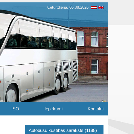
Ceturtdiena, 06.08.2026
ISO
Iepirkumi
Kontakti
Autobusu kustības saraksts (1188)