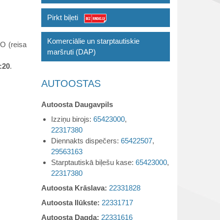
Pirkt biļeti
Komerciālie un starptautiskie
O (reisa
maršruti (DAP)
8:20
.
AUTOOSTAS
Autoosta Daugavpils
Izziņu birojs:
65423000
,
22317380
Diennakts dispečers:
65422507
,
29563163
Starptautiskā biļešu kase:
65423000
,
22317380
Autoosta Krāslava:
22331828
Autoosta Ilūkste:
22331717
Autoosta Dagda:
22331616