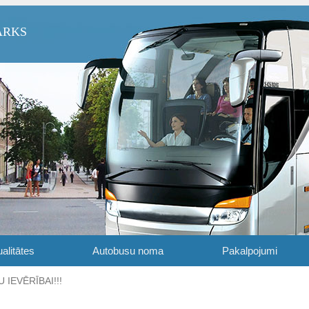
ARKS
alitātes
Autobusu noma
Pakalpojumi
 IEVĒRĪBAI!!!