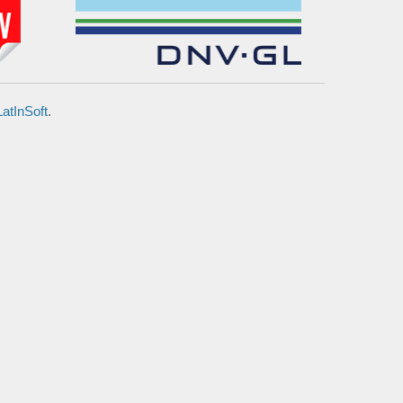
LatInSoft
.