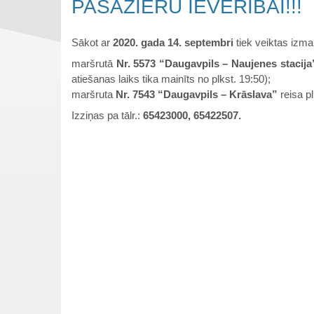
PASAŽIERU IEVĒRĪBAI!!!
Sākot ar
2020. gada 14. septembri
tiek veiktas izma
maršrutā
Nr. 5573 “Daugavpils – Naujenes stacija
atiešanas laiks tika mainīts no plkst. 19:50);
maršruta
Nr. 7543 “Daugavpils – Krāslava”
reisa p
Izziņas pa tālr.:
65423000, 65422507.