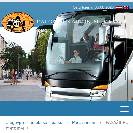
Ceturtdiena, 06.08.2026
DAUGAVPILS AUTOBUSU PARKS
Daugavpils autobusu parks
›
Pasažieriem
›
PASAŽIERU
IEVĒRĪBAI!!!