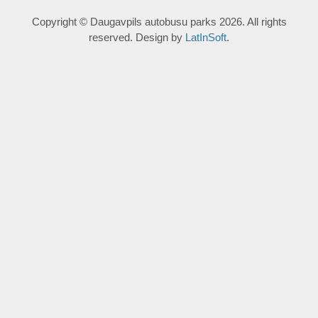
Copyright © Daugavpils autobusu parks 2026. All rights
reserved. Design by
LatInSoft
.
UZRAKSTĪT MUMS
Lūdzu aizpildiet kontaktu formu, un precizēt savus mērķus
komentārā.
Atļautie formāti: JPG, PNG, PDF, MP3, MP4.
Maksimālais faila izmērs: 250MB.