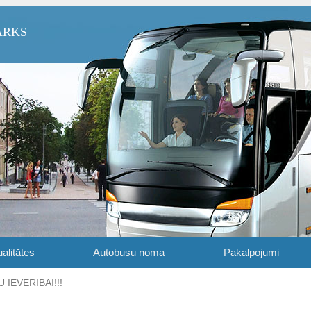
ARKS
alitātes
Autobusu noma
Pakalpojumi
 IEVĒRĪBAI!!!