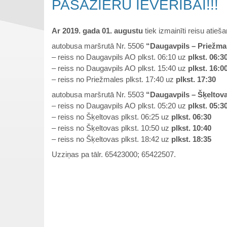
PASAŽIERU IEVĒRĪBAI!!!
Ar 2019. gada 01. augustu
tiek izmainīti
reisu atieš
autobusa maršrutā Nr. 5506
“Daugavpils – Priežma
– reiss no Daugavpils AO plkst. 06:10 uz
plkst.
06:3
– reiss no Daugavpils AO plkst. 15:40 uz
plkst. 16:0
– reiss no Priežmales plkst. 17:40 uz
plkst.
17:30
autobusa maršrutā Nr. 5503
“Daugavpils – Šķeltov
– reiss no Daugavpils AO plkst. 05:20 uz
plkst.
05:3
– reiss no Šķeltovas plkst. 06:25 uz
plkst. 06:30
– reiss no Šķeltovas plkst. 10:50 uz
plkst. 10:40
– reiss no Šķeltovas plkst. 18:42 uz
plkst. 18:35
Uzziņas pa tālr. 65423000; 65422507.