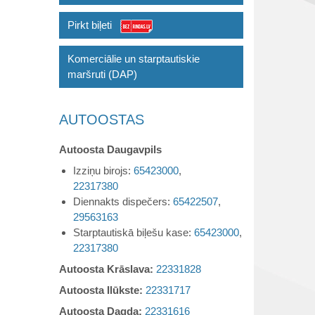
Pirkt biļeti
Komerciālie un starptautiskie
maršruti (DAP)
AUTOOSTAS
Autoosta Daugavpils
Izziņu birojs:
65423000
,
22317380
Diennakts dispečers:
65422507
,
29563163
Starptautiskā biļešu kase:
65423000
,
22317380
Autoosta Krāslava:
22331828
Autoosta Ilūkste:
22331717
Autoosta Dagda:
22331616