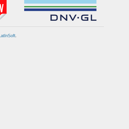
LatInSoft
.