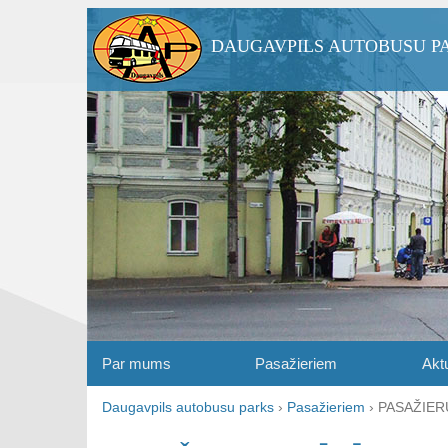
DAUGAVPILS AUTOBUSU P
Par mums
Pasažieriem
Aktu
Daugavpils autobusu parks
›
Pasažieriem
›
PASAŽIERU