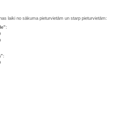
anas laiki no sākuma pieturvietām un starp pieturvietām:
le”
:
0
0
a”
:
0