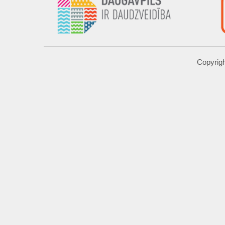
Copyrigh
UZRAKSTĪT MUMS
Lūdzu aizpildiet kontaktu formu, un precizēt savus mērķus komentār
Atļautie formāti: JPG, PNG, PDF, MP3, MP4.
Maksimālais faila izmērs: 250MB.