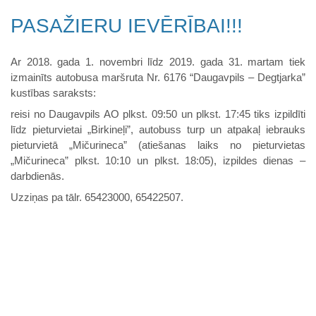
PASAŽIERU IEVĒRĪBAI!!!
Ar 2018. gada 1. novembri līdz 2019. gada 31. martam tiek
izmainīts autobusa maršruta Nr. 6176 “Daugavpils – Degtjarka”
kustības saraksts:
reisi no Daugavpils AO plkst. 09:50 un plkst. 17:45 tiks izpildīti
līdz pieturvietai „Birkineļi”, autobuss turp un atpakaļ iebrauks
pieturvietā „Mičurineca” (atiešanas laiks no pieturvietas
„Mičurineca” plkst. 10:10 un plkst. 18:05), izpildes dienas –
darbdienās.
Uzziņas pa tālr. 65423000, 65422507.