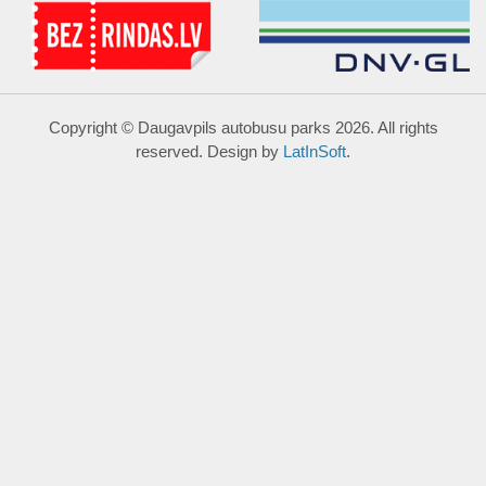
Copyright © Daugavpils autobusu parks 2026. All rights
reserved. Design by
LatInSoft
.
UZRAKSTĪT MUMS
Lūdzu aizpildiet kontaktu formu, un precizēt savus mērķus
komentārā.