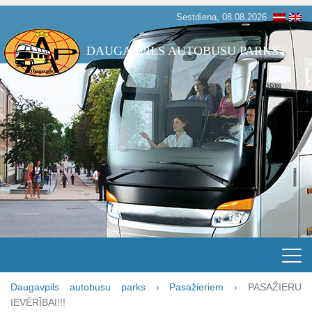
Sestdiena, 08.08.2026
DAUGAVPILS AUTOBUSU PARKS
Daugavpils autobusu parks
›
Pasažieriem
›
PASAŽIERU
IEVĒRĪBAI!!!