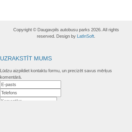
Copyright © Daugavpils autobusu parks 2026. All rights
reserved. Design by
LatInSoft
.
UZRAKSTĪT MUMS
Lūdzu aizpildiet kontaktu formu, un precizēt savus mērķus
komentārā.
Atļautie formāti: JPG, PNG, PDF, MP3, MP4.