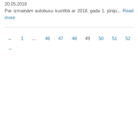
20.05.2018
Par izmaiņām autobusu kustībā ar 2018. gada 1. jūniju...
Read
more
←
1
…
46
47
48
49
50
51
52
→