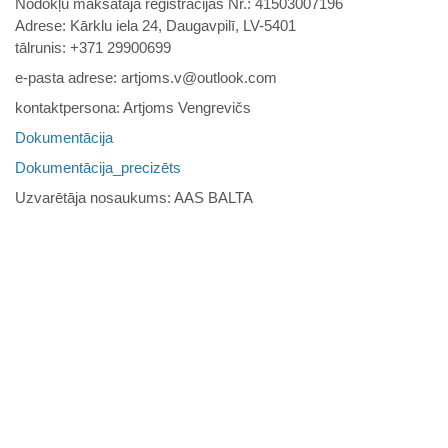
Nodokļu maksātāja reģistrācijas Nr.: 41503007196
Adrese: Kārklu iela 24, Daugavpilī, LV-5401
tālrunis: +371 29900699
e-pasta adrese: artjoms.v@outlook.com
kontaktpersona: Artjoms Vengrevičs
Dokumentācija
Dokumentācija_precizēts
Uzvarētāja nosaukums: AAS BALTA