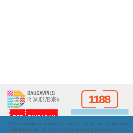
We use cookies to provide you with a more convenient and safer
user experience. By continuing the browsing session or clicking