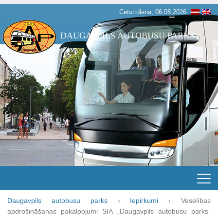
Ceturtdiena, 06.08.2026
DAUGAVPILS AUTOBUSU PARKS
Daugavpils autobusu parks
›
Iepirkumi
›
Veselības
apdrošināšanas pakalpojumi SIA „Daugavpils autobusu parks”