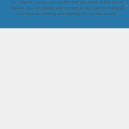
the "I Agree" button, you confirm that you agree to the use of
cookies. You can revoke your consent at any time by changing
Copyright © Daugavpils autobusu parks 2026. All rights
your browser settings and deleting the cookies stored.
reserved. Design by
LatInSoft
.
I Agree
UZRAKSTĪT MUMS
Lūdzu aizpildiet kontaktu formu, un precizēt savus mērķus
komentārā.
Atļautie formāti: JPG, PNG, PDF, MP3, MP4.
Maksimālais faila izmērs: 250MB.