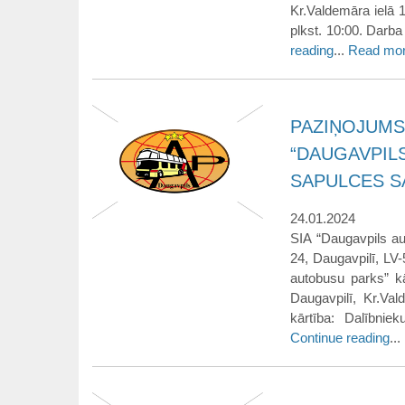
Kr.Valdemāra ielā 
plkst. 10:00. Darba
reading
...
Read mo
PAZIŅOJUMS
“DAUGAVPIL
SAPULCES 
24.01.2024
SIA “Daugavpils au
24, Daugavpilī, LV
autobusu parks” kā
Daugavpilī, Kr.Val
kārtība: Dalībnie
Continue reading
...