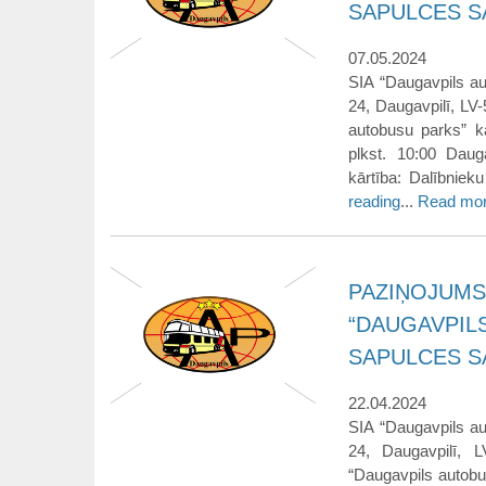
SAPULCES 
07.05.2024
SIA “Daugavpils au
24, Daugavpilī, LV
autobusu parks” kā
plkst. 10:00 Daug
kārtība: Dalībniek
reading
...
Read mo
PAZIŅOJUMS
“DAUGAVPIL
SAPULCES 
22.04.2024
SIA “Daugavpils au
24, Daugavpilī, 
“Daugavpils autobus