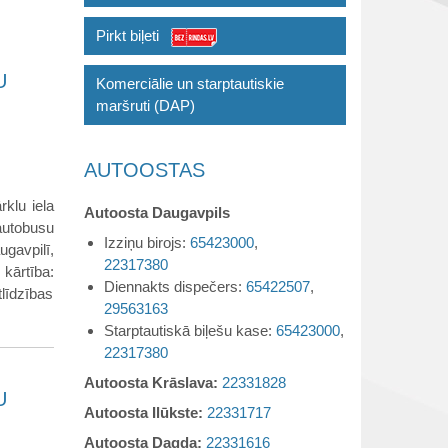
Pirkt biļeti
U
Komerciālie un starptautiskie
maršruti (DAP)
AUTOOSTAS
rklu iela
Autoosta Daugavpils
autobusu
Izziņu birojs:
65423000
,
ugavpilī,
22317380
kārtība:
Diennakts dispečers:
65422507
,
tlīdzības
29563163
Starptautiskā biļešu kase:
65423000
,
22317380
Autoosta Krāslava:
22331828
U
Autoosta Ilūkste:
22331717
Autoosta Dagda:
22331616