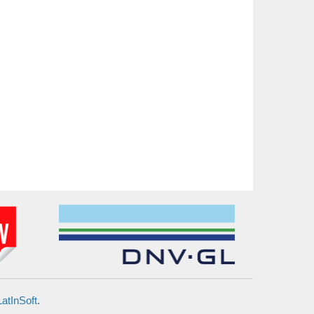
LatInSoft
.