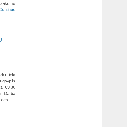
s sākums
Continue
U
rklu iela
augavpils
t. 09:30
u: Darba
pulces …