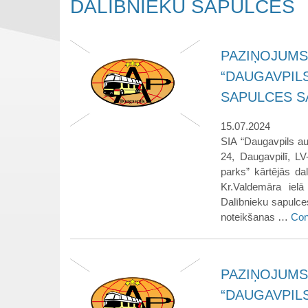
DALĪBNIEKU SAPULCES
PAZIŅOJUMS
“DAUGAVPIL
SAPULCES 
15.07.2024
SIA “Daugavpils au
24, Daugavpilī, L
parks” kārtējās da
Kr.Valdemāra ielā
Dalībnieku sapulces
noteikšanas …
Con
PAZIŅOJUMS
“DAUGAVPIL