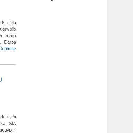
rklu iela
augavpils
5. maijā
ā. Darba
Continue
U
rklu iela
, ka SIA
ugavpilī,