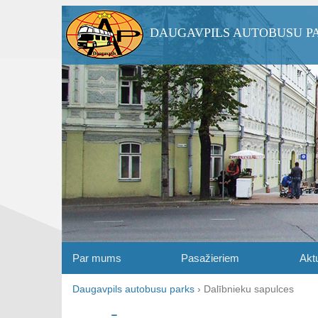
DAUGAVPILS AUTOBUSU P
Par mums
Pasažieriem
Aktu
Daugavpils autobusu parks
›
Dalībnieku sapulces