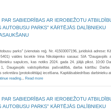
 PAR SABIEDRĪBAS AR IEROBEŽOTU ATBILDĪB
S AUTOBUSU PARKS” KĀRTĒJĀS DALĪBNIEKU
SASAUKŠANU
tobusu parks” (vienotais reģ. Nr. 41503007196, juridiskā adrese: Kā
V-5401) valdes locekle Irina Nikolajenko sasauc SIA “Daugavpils 
lībnieku sapulces, kas notiks 2024. gada 24. jūlijā plkst. 10:00 Da
 1, Daugavpils valstspilsētas pašvaldībā, darba kārtību: Darba 
 sekretāra (protokolētāja) iecelšana. Kapitālsabiedrības darbinieku a
tinue reading
...
Read more
 PAR SABIEDRĪBAS AR IEROBEŽOTU ATBILDĪB
S AUTOBUSU PARKS” KĀRTĒJĀS DALĪBNIEKU