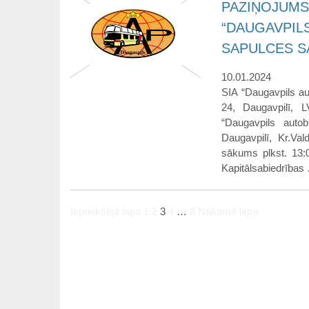
PAZIŅOJUMS
“DAUGAVPIL
SAPULCES 
10.01.2024
SIA “Daugavpils au
24, Daugavpilī, 
“Daugavpils auto
Daugavpilī, Kr.Val
sākums plkst. 13:0
Kapitālsabiedrība
Iepriekšējā lapa
1
2
3
4
…
8
Nākamā lapa