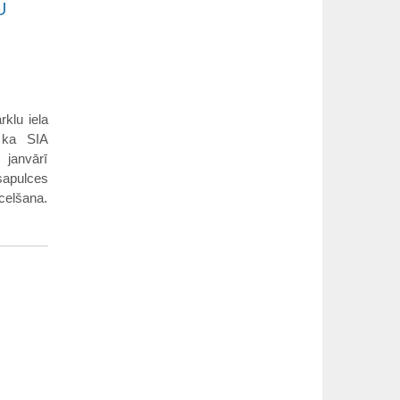
U
rklu iela
, ka SIA
 janvārī
sapulces
celšana.