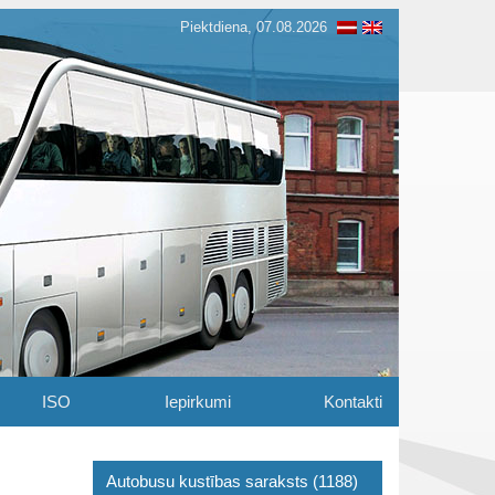
Piektdiena, 07.08.2026
ISO
Iepirkumi
Kontakti
Autobusu kustības saraksts (1188)