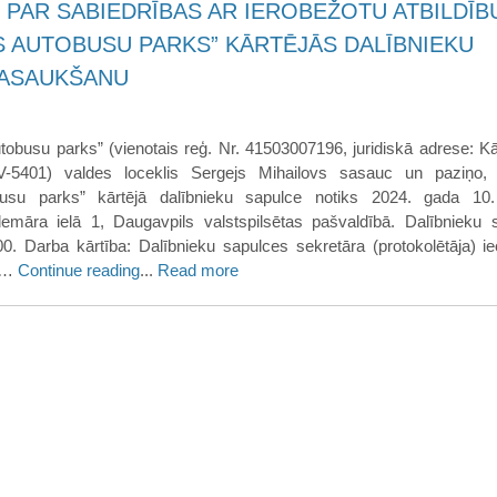
 PAR SABIEDRĪBAS AR IEROBEŽOTU ATBILDĪB
S AUTOBUSU PARKS” KĀRTĒJĀS DALĪBNIEKU
SASAUKŠANU
tobusu parks” (vienotais reģ. Nr. 41503007196, juridiskā adrese: Kā
LV-5401) valdes loceklis Sergejs Mihailovs sasauc un paziņo
busu parks” kārtējā dalībnieku sapulce notiks 2024. gada 10.
demāra ielā 1, Daugavpils valstspilsētas pašvaldībā. Dalībnieku 
0. Darba kārtība: Dalībnieku sapulces sekretāra (protokolētāja) ie
s …
Continue reading
...
Read more