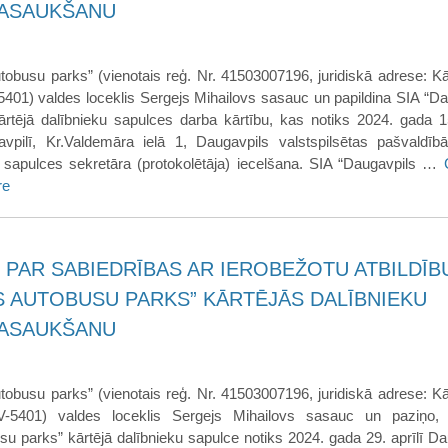
SASAUKŠANU
tobusu parks” (vienotais reģ. Nr. 41503007196, juridiskā adrese: Kā
-5401) valdes loceklis Sergejs Mihailovs sasauc un papildina SIA “D
rtējā dalībnieku sapulces darba kārtību, kas notiks 2024. gada 1
avpilī, Kr.Valdemāra ielā 1, Daugavpils valstspilsētas pašvaldīb
u sapulces sekretāra (protokolētāja) iecelšana. SIA “Daugavpils …
re
 PAR SABIEDRĪBAS AR IEROBEŽOTU ATBILDĪB
S AUTOBUSU PARKS” KĀRTĒJĀS DALĪBNIEKU
SASAUKŠANU
tobusu parks” (vienotais reģ. Nr. 41503007196, juridiskā adrese: Kā
LV-5401) valdes loceklis Sergejs Mihailovs sasauc un paziņo
u parks” kārtējā dalībnieku sapulce notiks 2024. gada 29. aprīlī Da