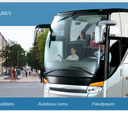
ARKS
alitātes
Autobusu noma
Pakalpojumi