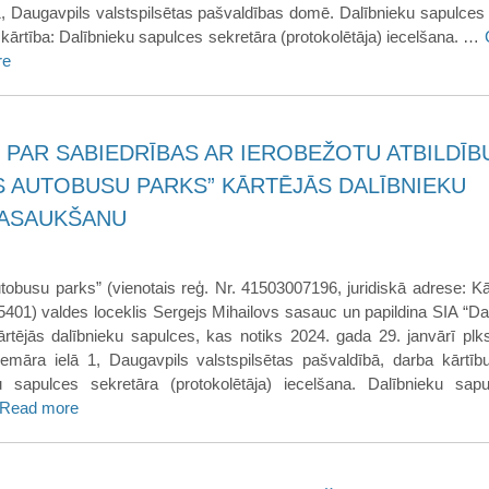
1, Daugavpils valstspilsētas pašvaldības domē. Dalībnieku sapulce
 kārtība: Dalībnieku sapulces sekretāra (protokolētāja) iecelšana. …
re
 PAR SABIEDRĪBAS AR IEROBEŽOTU ATBILDĪB
S AUTOBUSU PARKS” KĀRTĒJĀS DALĪBNIEKU
SASAUKŠANU
tobusu parks” (vienotais reģ. Nr. 41503007196, juridiskā adrese: Kā
-5401) valdes loceklis Sergejs Mihailovs sasauc un papildina SIA “D
rtējās dalībnieku sapulces, kas notiks 2024. gada 29. janvārī plks
demāra ielā 1, Daugavpils valstspilsētas pašvaldībā, darba kārtīb
ku sapulces sekretāra (protokolētāja) iecelšana. Dalībnieku sa
Read more