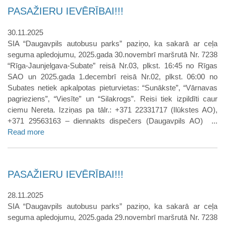
PASAŽIERU IEVĒRĪBAI!!!
30.11.2025
SIA “Daugavpils autobusu parks” paziņo, ka sakarā ar ceļa
seguma apledojumu, 2025.gada 30.novembrī maršrutā Nr. 7238
“Rīga-Jaunjelgava-Subate” reisā Nr.03, plkst. 16:45 no Rīgas
SAO un 2025.gada 1.decembrī reisā Nr.02, plkst. 06:00 no
Subates netiek apkalpotas pieturvietas: “Sunākste”, “Vārnavas
pagrieziens”, “Viesīte” un “Silakrogs”. Reisi tiek izpildīti caur
ciemu Nereta. Izziņas pa tālr.: +371 22331717 (Ilūkstes AO),
+371 29563163 – diennakts dispečers (Daugavpils AO) ...
Read more
PASAŽIERU IEVĒRĪBAI!!!
28.11.2025
SIA “Daugavpils autobusu parks” paziņo, ka sakarā ar ceļa
seguma apledojumu, 2025.gada 29.novembrī maršrutā Nr. 7238