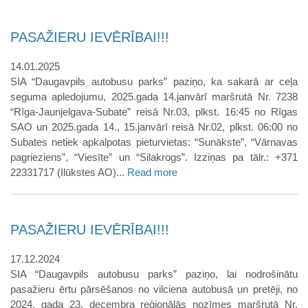
PASAŽIERU IEVĒRĪBAI!!!
14.01.2025
SIA “Daugavpils autobusu parks” paziņo, ka sakarā ar ceļa
seguma apledojumu, 2025.gada 14.janvārī maršrutā Nr. 7238
“Rīga-Jaunjelgava-Subate” reisā Nr.03, plkst. 16:45 no Rīgas
SAO un 2025.gada 14., 15.janvārī reisā Nr.02, plkst. 06:00 no
Subates netiek apkalpotas pieturvietas: “Sunākste”, “Vārnavas
pagrieziens”, “Viesīte” un “Silakrogs”. Izziņas pa tālr.: +371
22331717 (Ilūkstes AO)...
Read more
PASAŽIERU IEVĒRĪBAI!!!
17.12.2024
SIA “Daugavpils autobusu parks” paziņo, lai nodrošinātu
pasažieru ērtu pārsēšanos no vilciena autobusā un pretēji, no
2024. gada 23. decembra reģionālās nozīmes maršrutā Nr.