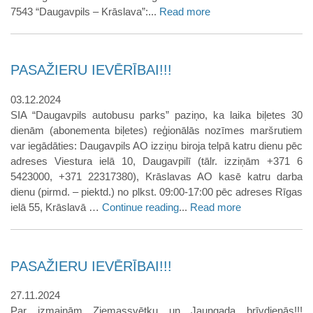
7543 “Daugavpils – Krāslava”:...
Read more
PASAŽIERU IEVĒRĪBAI!!!
03.12.2024
SIA “Daugavpils autobusu parks” paziņo, ka laika biļetes 30
dienām (abonementa biļetes) reģionālās nozīmes maršrutiem
var iegādāties: Daugavpils AO izziņu biroja telpā katru dienu pēc
adreses Viestura ielā 10, Daugavpilī (tālr. izziņām +371 6
5423000, +371 22317380), Krāslavas AO kasē katru darba
dienu (pirmd. – piektd.) no plkst. 09:00-17:00 pēc adreses Rīgas
ielā 55, Krāslavā …
Continue reading
...
Read more
PASAŽIERU IEVĒRĪBAI!!!
27.11.2024
Par izmaiņām Ziemassvētku un Jaungada brīvdienās!!!