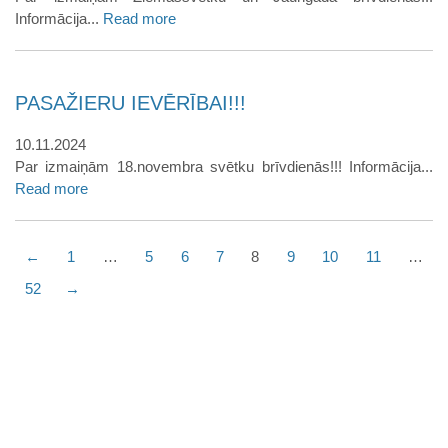
Informācija...
Read more
PASAŽIERU IEVĒRĪBAI!!!
10.11.2024
Par izmaiņām 18.novembra svētku brīvdienās!!! Informācija...
Read more
←
1
…
5
6
7
8
9
10
11
…
52
→