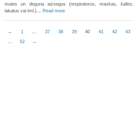
mutes un deguna aizsegus (respiratorus, maskas, šalles,
lakatus vai tml.)....
Read more
←
1
…
37
38
39
40
41
42
43
…
52
→