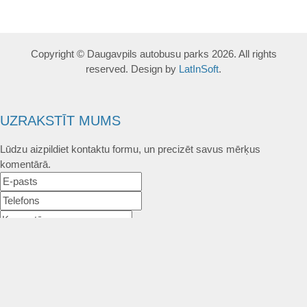
Copyright © Daugavpils autobusu parks 2026. All rights
reserved. Design by
LatInSoft
.
UZRAKSTĪT MUMS
Lūdzu aizpildiet kontaktu formu, un precizēt savus mērķus
komentārā.
Atļautie formāti: JPG, PNG, PDF, MP3, MP4.
Maksimālais faila izmērs: 250MB.