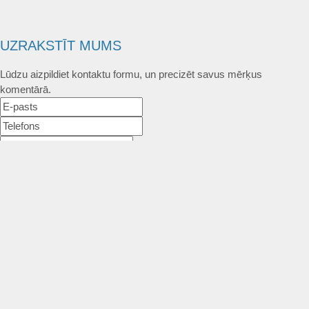
UZRAKSTĪT MUMS
Lūdzu aizpildiet kontaktu formu, un precizēt savus mērķus
komentārā.
Atļautie formāti: JPG, PNG, PDF, MP3, MP4.
Maksimālais faila izmērs: 250MB.
Sūtīt
Atcelt